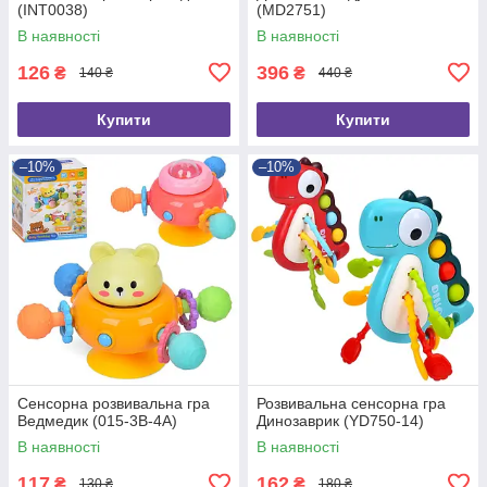
(INT0038)
(MD2751)
В наявності
В наявності
126
396
₴
₴
140 ₴
440 ₴
Купити
Купити
–10%
–10%
Сенсорна розвивальна гра
Розвивальна сенсорна гра
Ведмедик (015-3B-4A)
Динозаврик (YD750-14)
В наявності
В наявності
117
162
₴
₴
130 ₴
180 ₴