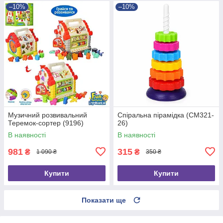
–10%
–10%
Музичний розвивальний
Спіральна пірамідка (CM321-
Теремок-сортер (9196)
26)
В наявності
В наявності
981
315
₴
₴
1 090 ₴
350 ₴
Купити
Купити
Показати ще