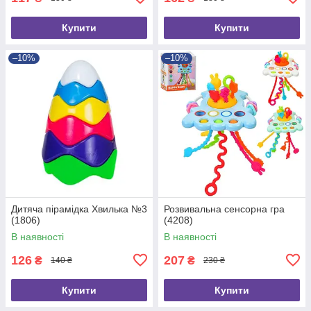
Купити
Купити
–10%
–10%
Дитяча пірамідка Хвилька №3
Розвивальна сенсорна гра
(1806)
(4208)
В наявності
В наявності
126
207
₴
₴
140 ₴
230 ₴
Купити
Купити