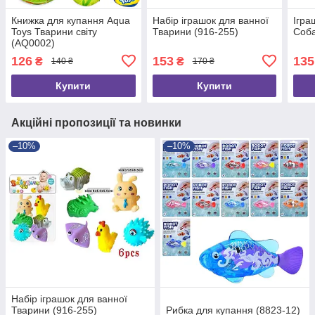
Книжка для купання Aqua
Набір іграшок для ванної
Ігра
Toys Тварини світу
Тварини (916-255)
Соба
(AQ0002)
126
153
135
₴
₴
140 ₴
170 ₴
Купити
Купити
Акційні пропозиції та новинки
–10%
–10%
Набір іграшок для ванної
Тварини (916-255)
Рибка для купання (8823-12)