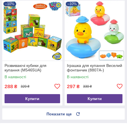
–10%
–10%
Розвиваючі кубики для
Іграшка для купання Веселий
купання (M5465UA)
фонтанчик (8807A-)
В наявності
В наявності
288
297
₴
₴
320 ₴
330 ₴
Купити
Купити
Показати ще