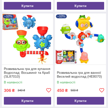
Купити
Купити
–10%
–10%
Розвивальна гра для купання
Водоспад: Восьминіг та Краб
Розвивальна гра для ванної
(SL87010)
Веселий водоспад (HE8070)
В наявності
В наявності
306
450
₴
₴
340 ₴
500 ₴
Купити
Купити