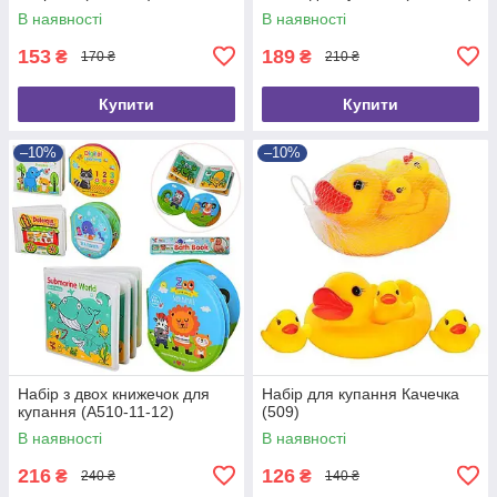
В наявності
В наявності
153
189
₴
₴
170 ₴
210 ₴
Купити
Купити
–10%
–10%
Набір з двох книжечок для
Набір для купання Качечка
купання (A510-11-12)
(509)
В наявності
В наявності
216
126
₴
₴
240 ₴
140 ₴