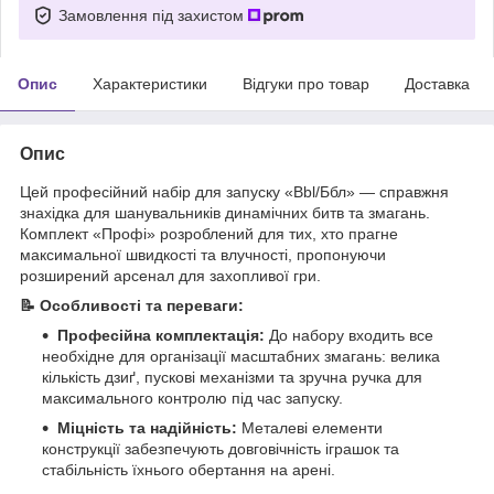
Замовлення під захистом
Опис
Характеристики
Відгуки про товар
Доставка
Опис
Цей професійний набір для запуску «Bbl/Ббл» — справжня
знахідка для шанувальників динамічних битв та змагань.
Комплект «Профі» розроблений для тих, хто прагне
максимальної швидкості та влучності, пропонуючи
розширений арсенал для захопливої гри.
📝 Особливості та переваги:
Професійна комплектація:
До набору входить все
необхідне для організації масштабних змагань: велика
кількість дзиґ, пускові механізми та зручна ручка для
максимального контролю під час запуску.
Міцність та надійність:
Металеві елементи
конструкції забезпечують довговічність іграшок та
стабільність їхнього обертання на арені.