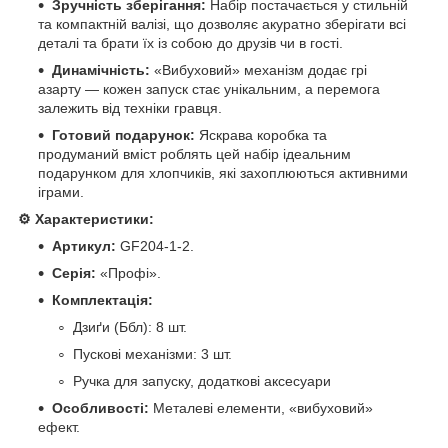
Зручність зберігання:
Набір постачається у стильній
та компактній валізі, що дозволяє акуратно зберігати всі
деталі та брати їх із собою до друзів чи в гості.
Динамічність:
«Вибуховий» механізм додає грі
азарту — кожен запуск стає унікальним, а перемога
залежить від техніки гравця.
Готовий подарунок:
Яскрава коробка та
продуманий вміст роблять цей набір ідеальним
подарунком для хлопчиків, які захоплюються активними
іграми.
⚙️ Характеристики:
Артикул:
GF204-1-2.
Серія:
«Профі».
Комплектація:
Дзиґи (Ббл): 8 шт.
Пускові механізми: 3 шт.
Ручка для запуску, додаткові аксесуари
Особливості:
Металеві елементи, «вибуховий»
ефект.