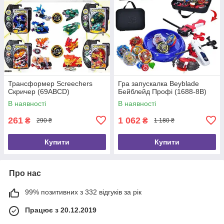
Трансформер Screechers
Гра запускалка Beyblade
Скричер (69ABCD)
Бейблейд Профі (1688-8B)
В наявності
В наявності
261
1 062
₴
₴
290 ₴
1 180 ₴
Купити
Купити
Про нас
99% позитивних з 332 відгуків за рік
Працює з 20.12.2019