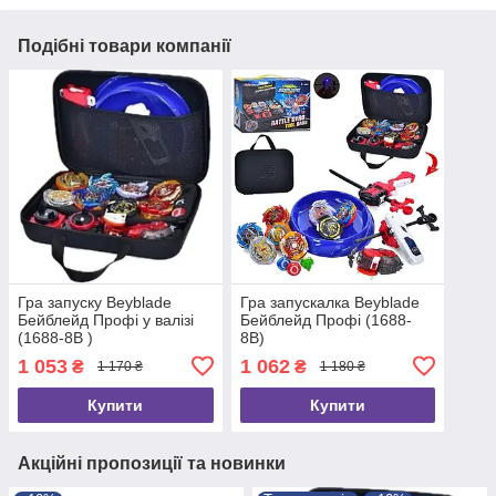
Подібні товари компанії
Гра запуску Beyblade
Гра запускалка Beyblade
Бейблейд Профі у валізі
Бейблейд Профі (1688-
(1688-8B )
8B)
1 053
1 062
₴
₴
1 170 ₴
1 180 ₴
Купити
Купити
Акційні пропозиції та новинки