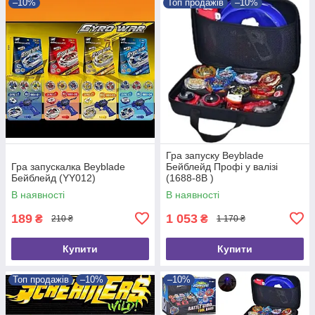
–10%
Топ продажів
–10%
Гра запуску Beyblade
Гра запускалка Beyblade
Бейблейд Профі у валізі
Бейблейд (YY012)
(1688-8B )
В наявності
В наявності
189
1 053
₴
₴
210 ₴
1 170 ₴
Купити
Купити
Топ продажів
–10%
–10%