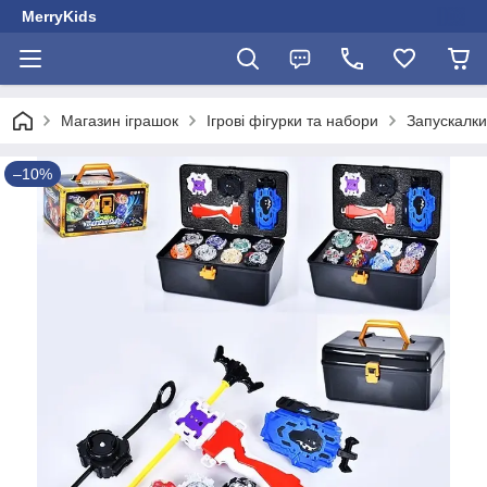
MerryKids
Магазин іграшок
Ігрові фігурки та набори
Запускалки
–10%