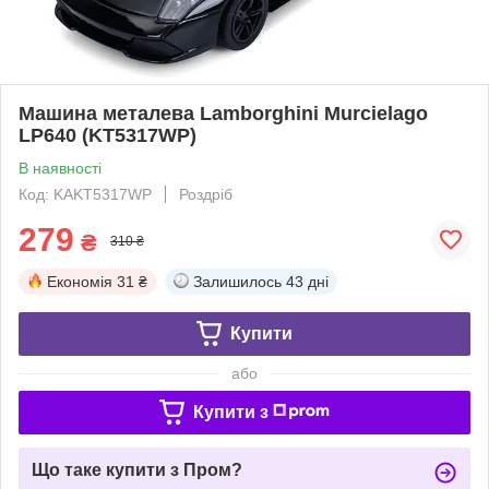
Машина металева Lamborghini Murcielago
LP640 (KT5317WP)
В наявності
Код: KAKT5317WP
Роздріб
279
₴
310 ₴
Економія
31 ₴
Залишилось
43 дні
Купити
або
Купити з
Що таке купити з Пром?