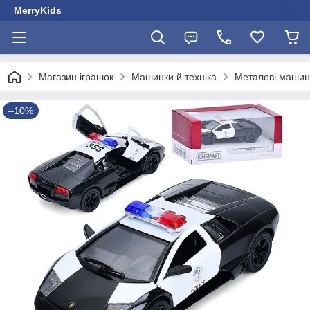
MerryKids
Магазин іграшок
Машинки й техніка
Металеві машин
–10%