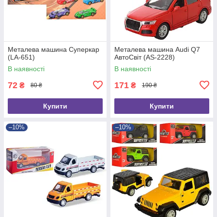
Металева машина Суперкар
Металева машина Audi Q7
(LA-651)
АвтоСвіт (AS-2228)
В наявності
В наявності
72
171
₴
₴
80 ₴
190 ₴
Купити
Купити
–10%
–10%