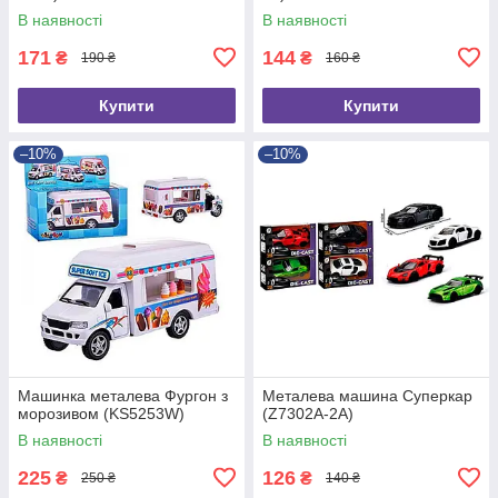
В наявності
В наявності
171
144
₴
₴
190 ₴
160 ₴
Купити
Купити
–10%
–10%
Машинка металева Фургон з
Металева машина Суперкар
морозивом (KS5253W)
(Z7302A-2A)
В наявності
В наявності
225
126
₴
₴
250 ₴
140 ₴