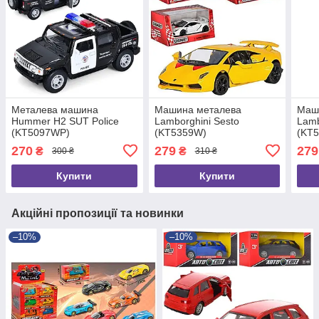
Металева машина
Машина металева
Маш
Hummer H2 SUT Police
Lamborghini Sesto
Lamb
(KT5097WP)
(KT5359W)
(KT
270
279
279
₴
₴
300 ₴
310 ₴
Купити
Купити
Акційні пропозиції та новинки
–10%
–10%