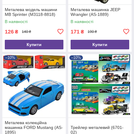
Металева модель машини
Металева машинка JEEP
MB Sprinter (M3118-8818)
Wrangler (AS-1889)
В наявності
В наявності
126
171
₴
₴
140 ₴
190 ₴
Купити
Купити
–10%
–10%
Металева колекційна
машинка FORD Mustang (AS-
Трейлер металевий (6701-
1895)
02)