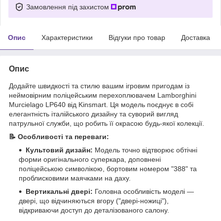
Замовлення під захистом
Опис
Характеристики
Відгуки про товар
Доставка
Опис
Додайте швидкості та стилю вашим ігровим пригодам із
неймовірним поліцейським перехоплювачем Lamborghini
Murcielago LP640 від Kinsmart. Ця модель поєднує в собі
елегантність італійського дизайну та суворий вигляд
патрульної служби, що робить її окрасою будь-якої колекції.
📝 Особливості та переваги:
Культовий дизайн:
Модель точно відтворює обтічні
форми оригінального суперкара, доповнені
поліцейською символікою, бортовим номером "388" та
проблисковими маячками на даху.
Вертикальні двері:
Головна особливість моделі —
двері, що відчиняються вгору ("двері-ножиці"),
відкриваючи доступ до деталізованого салону.