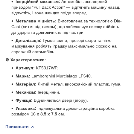
Інерційний механізм:
Автомобіль оснащений
приводом "Pull Back Action" — відтягніть машину назад,
відпустіть, і вона швидко поїде вперед.
Металева міцність:
Виготовлена за технологією Die-
Cast (лиття під тиском), що забезпечує високу стійкість
до ударів та довговічність під час гри.
Деталізація:
Гумові шини, прозорі фари та чітке
маркування роблять іграшку максимально схожою на
справжній автомобіль.
⚙️ Характеристики:
Артикул:
KT5317WP.
Марка:
Lamborghini Murcielago LP640.
Матеріал:
Литий метал, високоякісний пластик, гума.
Механізм:
Інерційний.
Функції:
Відчиняються двері (вгору).
Упаковка:
Індивідуальна демонстраційна коробка
розміром
16 х 8.5 х 7.5 см
.
Приховати