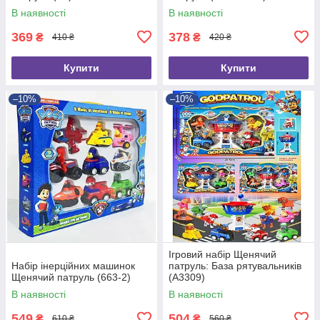
В наявності
В наявності
369
378
₴
₴
410 ₴
420 ₴
Купити
Купити
–10%
–10%
Ігровий набір Щенячий
Набір інерційних машинок
патруль: База рятувальників
Щенячий патруль (663-2)
(A3309)
В наявності
В наявності
549
504
₴
₴
610 ₴
560 ₴