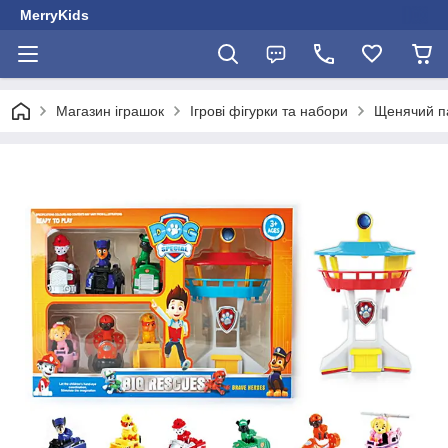
MerryKids
Магазин іграшок
Ігрові фігурки та набори
Щенячий п