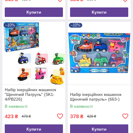
Купити
Купити
–10%
–10%
Набір інерційних машинок
"Щенячий Патруль" (SK1-
Набір інерційних машинок
4/PB226)
Щенячий патруль» (663-)
В наявності
В наявності
423
378
₴
₴
470 ₴
420 ₴
Купити
Купити