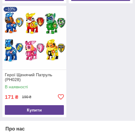
–10%
Герої Щенячий Патруль
(PH028)
В наявності
171
₴
190 ₴
Купити
Про нас