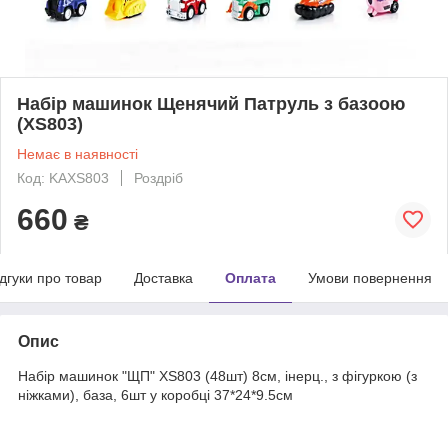
Набір машинок Щенячий Патруль з базоою
(XS803)
Немає в наявності
Код: KAXS803
Роздріб
660
₴
ідгуки про товар
Доставка
Оплата
Умови повернення
Опис
Набір машинок "ЩП" XS803 (48шт) 8см, інерц., з фігуркою (з
ніжками), база, 6шт у коробці 37*24*9.5см