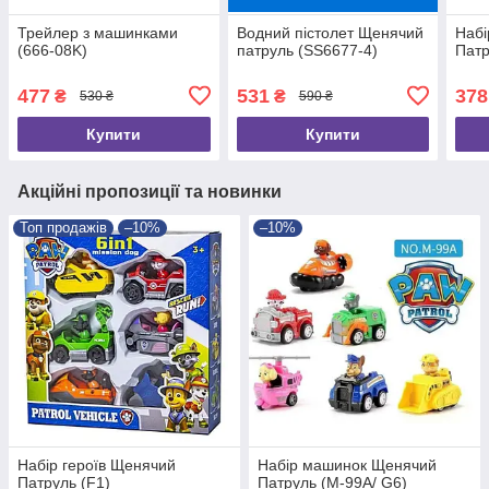
Трейлер з машинками
Водний пістолет Щенячий
Наб
(666-08K)
патруль (SS6677-4)
Патр
477
531
378
₴
₴
530 ₴
590 ₴
Купити
Купити
Акційні пропозиції та новинки
Топ продажів
–10%
–10%
Набір героїв Щенячий
Набір машинок Щенячий
Патруль (F1)
Патруль (M-99A/ G6)