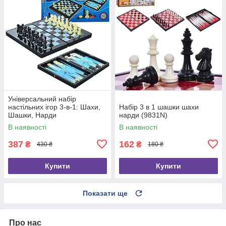
Універсальний набір
настільних ігор 3-в-1: Шахи,
Набір 3 в 1 шашки шахи
Шашки, Нарди
нарди (9831N)
(MC1178/8899)
В наявності
В наявності
387
162
₴
₴
430 ₴
180 ₴
Купити
Купити
Показати ще
Про нас