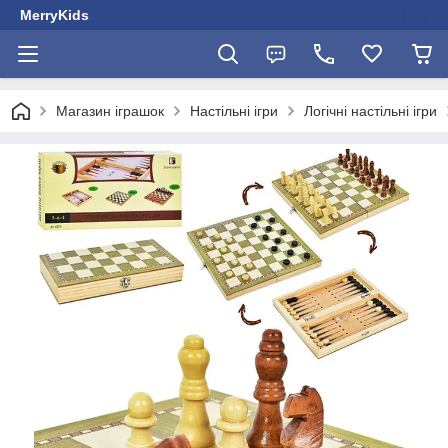
MerryKids
Магазин іграшок
Настільні ігри
Логічні настільні ігри