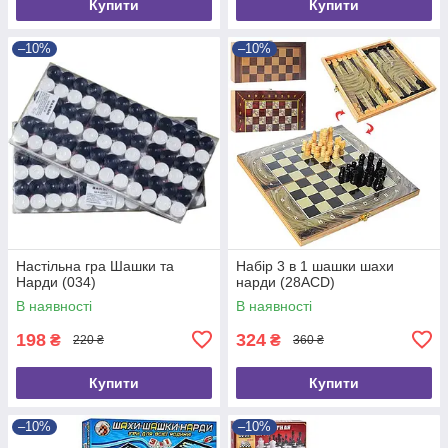
Купити
Купити
–10%
–10%
Настільна гра Шашки та
Набір 3 в 1 шашки шахи
Нарди (034)
нарди (28ACD)
В наявності
В наявності
198
324
₴
₴
220 ₴
360 ₴
Купити
Купити
–10%
–10%