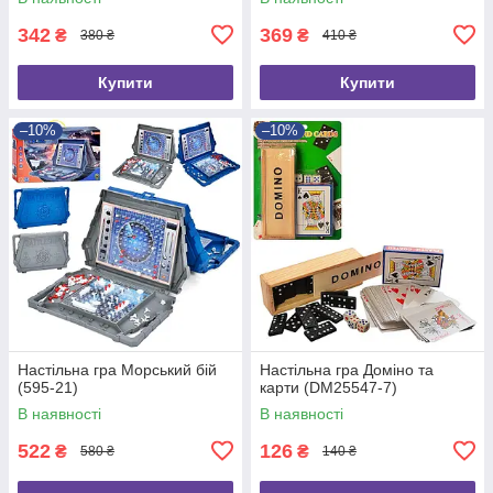
342
369
₴
₴
380 ₴
410 ₴
Купити
Купити
–10%
–10%
Настільна гра Морський бій
Настільна гра Доміно та
(595-21)
карти (DM25547-7)
В наявності
В наявності
522
126
₴
₴
580 ₴
140 ₴