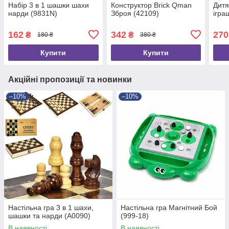
Набір 3 в 1 шашки шахи
Конструктор Brick Qman
Дитя
нарди (9831N)
Зброя (42109)
ігра
162
342
270
₴
₴
180 ₴
380 ₴
Купити
Купити
Акційні пропозиції та новинки
–10%
–10%
Настільна гра 3 в 1 шахи,
Настільна гра Магнітний Бой
шашки та нарди (A0090)
(999-18)
В наявності
В наявності