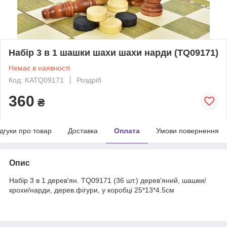
Набір 3 в 1 шашки шахи шахи нарди (TQ09171)
Немає в наявності
Код: KATQ09171
Роздріб
360
₴
ідгуки про товар
Доставка
Оплата
Умови повернення
Опис
Набір 3 в 1 дерев'ян. TQ09171 (36 шт.) дерев'яний, шашки/
крохи/нарди, дерев.фігури, у коробці 25*13*4.5см