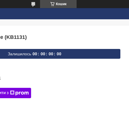
Кошик
e (KB1131)
Залишилось
0
0
0
0
0
0
0
0
1
ИТИ З