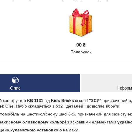
90 ₴
Подарунок
Опис
Інформ
й конструктор
KB 1131
від
Kids Bricks
із серії
"ЗСУ"
присвячений о
ek One
. Набір складається з
532+ деталей
і дозволяє зібрати:
томобіль
на шестиколісному шасі 6x6, призначений для захисту екіп
захисному оливковому кольорі
з яскравими елементами
україн
ащена
кулеметною установкою
на даху.