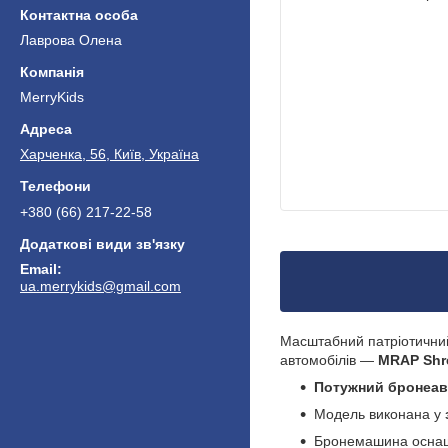
Лаврова Олена
MerryKids
Харченка, 56, Київ, Україна
+380 (66) 217-22-58
ua.merrykids@gmail.com
Масштабний патріотични
автомобілів —
MRAP Shr
Потужний бронеав
Модель виконана у
Бронемашина осн