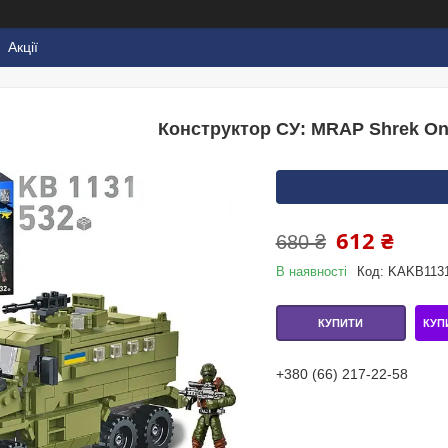
Акції
Конструктор СУ: MRAP Shrek On
612 ₴
680 ₴
В наявності
Код:
KAKB113
КУП
КУПИТИ
+380 (66) 217-22-58