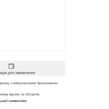
ація для замовлення
дному з найсучасніших броньованих
ажу від мін та обстрілів.
ської символіки
.