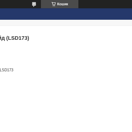
Кошик
йд (LSD173)
LSD173