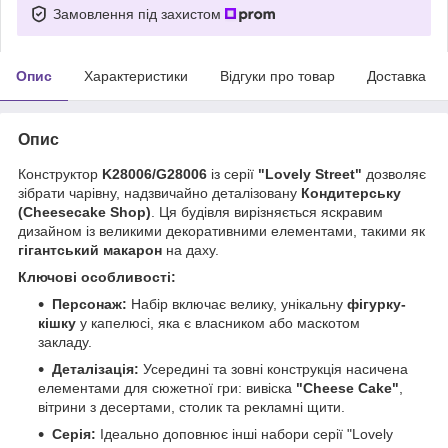
Замовлення під захистом
Опис
Характеристики
Відгуки про товар
Доставка
Опис
Конструктор
K28006/G28006
із серії
"Lovely Street"
дозволяє
зібрати чарівну, надзвичайно деталізовану
Кондитерську
(Cheesecake Shop)
. Ця будівля вирізняється яскравим
дизайном із великими декоративними елементами, такими як
гігантський макарон
на даху.
Ключові особливості:
Персонаж:
Набір включає велику, унікальну
фігурку-
кішку
у капелюсі, яка є власником або маскотом
закладу.
Деталізація:
Усередині та зовні конструкція насичена
елементами для сюжетної гри: вивіска
"Cheese Cake"
,
вітрини з десертами, столик та рекламні щити.
Серія:
Ідеально доповнює інші набори серії "Lovely