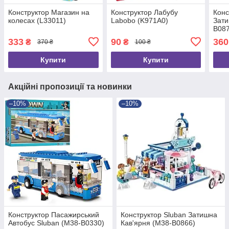
Конструктор Магазин на
Конструктор Лабубу
Конс
колесах (L33011)
Labobo (K971A0)
Зати
B087
333
90
360
₴
₴
370 ₴
100 ₴
Купити
Купити
Акційні пропозиції та новинки
–10%
–10%
Конструктор Пасажирський
Конструктор Sluban Затишна
Автобус Sluban (M38-B0330)
Кав'ярня (M38-B0866)