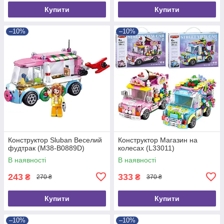
Купити
Купити
–10%
–10%
Конструктор Sluban Веселий
Конструктор Магазин на
фудтрак (M38-B0889D)
колесах (L33011)
В наявності
В наявності
243
333
₴
₴
270 ₴
370 ₴
Купити
Купити
–10%
–10%