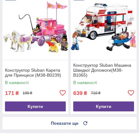
Конструктор Sluban Машина
Конструктор Sluban Карета
Швидкої Допомоги(M38-
для Принцеси (M38-B0239)
B1065)
В наявності
В наявності
171
639
₴
₴
190 ₴
710 ₴
Купити
Купити
Показати ще