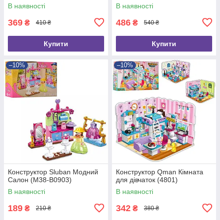
В наявності
В наявності
369
486
₴
₴
410 ₴
540 ₴
Купити
Купити
–10%
–10%
Конструктор Sluban Модний
Конструктор Qman Кімната
Салон (M38-B0903)
для дівчаток (4801)
В наявності
В наявності
189
342
₴
₴
210 ₴
380 ₴