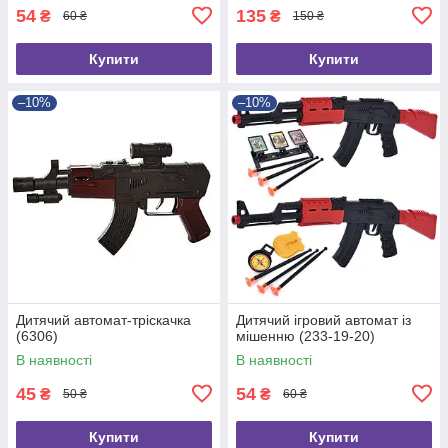
54
135
₴
₴
60 ₴
150 ₴
Купити
Купити
–10%
–10%
Дитячий автомат-тріскачка
Дитячий ігровий автомат із
(6306)
мішенню (233-19-20)
В наявності
В наявності
45
54
₴
₴
50 ₴
60 ₴
Купити
Купити