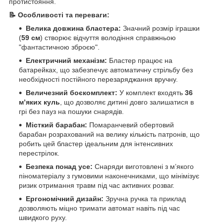
протистояння.
📝 Особливості та переваги:
Велика довжина бластера:
Значний розмір іграшки
(
59 см
) створює відчуття володіння справжньою
"фантастичною зброєю".
Електричний механізм:
Бластер працює на
батарейках, що забезпечує автоматичну стрільбу без
необхідності постійного перезаряджання вручну.
Величезний боєкомплект:
У комплект входять
36
м’яких куль
, що дозволяє дитині довго залишатися в
грі без пауз на пошуки снарядів.
Місткий барабан:
Помаранчевий обертовий
барабан розрахований на велику кількість патронів, що
робить цей бластер ідеальним для інтенсивних
перестрілок.
Безпека понад усе:
Снаряди виготовлені з м’якого
піноматеріалу з гумовими наконечниками, що мінімізує
ризик отримання травм під час активних розваг.
Ергономічний дизайн:
Зручна ручка та приклад
дозволяють міцно тримати автомат навіть під час
швидкого руху.