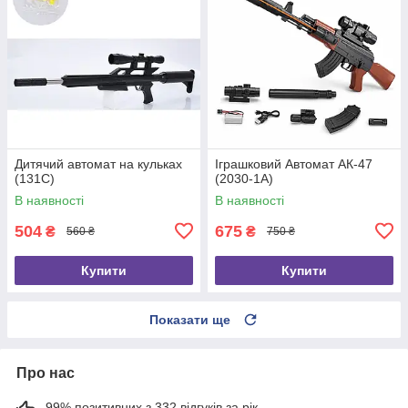
Дитячий автомат на кульках
Іграшковий Автомат АК-47
(131C)
(2030-1A)
В наявності
В наявності
504
675
₴
₴
560 ₴
750 ₴
Купити
Купити
Показати ще
Про нас
99% позитивних з 332 відгуків за рік