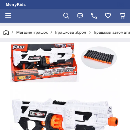
MerryKids
Магазин іграшок
Іграшкова зброя
Іграшкові автомати