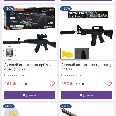
–10%
–10%
Дитячий автомат на орбізах
Дитячий автомат на кульках (
AK47 (9907)
771-1)
В наявності
В наявності
261
387
₴
₴
290 ₴
430 ₴
Купити
Купити
–10%
–10%