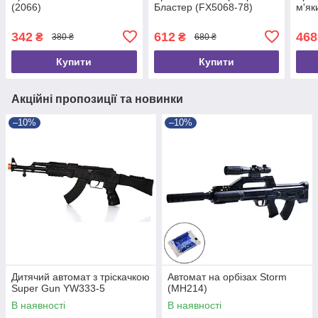
(2066)
Бластер (FX5068-78)
м'як
342
612
468
₴
₴
380 ₴
680 ₴
Купити
Купити
Акційні пропозиції та новинки
–10%
–10%
Дитячий автомат з тріскачкою
Автомат на орбізах Storm
Super Gun YW333-5
(MH214)
В наявності
В наявності