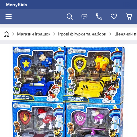
MerryKids
Магазин іграшок
Ігрові фігурки та набори
Щенячий п