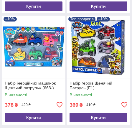
Купити
Купити
–10%
Топ продажів
–10%
Набір інерційних машинок
Набір героїв Щенячий
Щенячий патруль» (663-)
Патруль (F1)
В наявності
В наявності
378
369
₴
₴
420 ₴
410 ₴
Купити
Купити