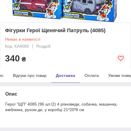
Фігурки Герої Щенячий Патруль (4085)
Немає в наявності
Код: KA4085
Роздріб
340
₴
ис
Відгуки про товар
Доставка
Оплата
Умови пове
Опис
Герої "ЩП" 4085 (96 шт./2) 4 різновиди, собачка, машинка,
емблема, рухом.де, у коробці 21*20*8 см