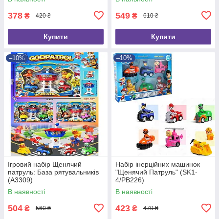
378
549
₴
₴
420 ₴
610 ₴
Купити
Купити
–10%
–10%
Ігровий набір Щенячий
Набір інерційних машинок
патруль: База рятувальників
"Щенячий Патруль" (SK1-
(A3309)
4/PB226)
В наявності
В наявності
504
423
₴
₴
560 ₴
470 ₴