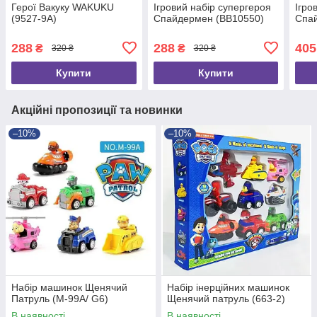
Герої Вакуку WAKUKU
Ігровий набір супергероя
Ігро
(9527-9А)
Спайдермен (BB10550)
Спай
288
288
405
₴
₴
320 ₴
320 ₴
Купити
Купити
Акційні пропозиції та новинки
–10%
–10%
Набір машинок Щенячий
Набір інерційних машинок
Патруль (M-99A/ G6)
Щенячий патруль (663-2)
В наявності
В наявності