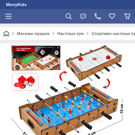
MerryKids
Магазин іграшок
Настільні ігри
Спортивні настільні іг