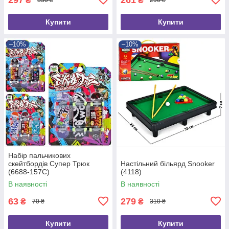
₴
₴
330 ₴
290 ₴
Купити
Купити
–10%
–10%
Набір пальчикових
скейтбордів Супер Трюк
Настільний більярд Snooker
(6688-157C)
(4118)
В наявності
В наявності
63
279
₴
₴
70 ₴
310 ₴
Купити
Купити