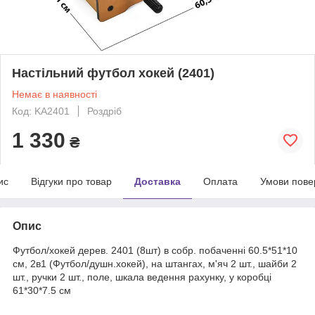
Настільний футбол хокей (2401)
Немає в наявності
Код: KA2401
Роздріб
1 330
₴
ис
Відгуки про товар
Доставка
Оплата
Умови пове
Опис
Футбол/хокей дерев. 2401 (8шт) в собр. побаченні 60.5*51*10
см, 2в1 (Футбол/душн.хокей), на штангах, м'яч 2 шт., шайби 2
шт., ручки 2 шт., поле, шкала ведення рахунку, у коробці
61*30*7.5 см