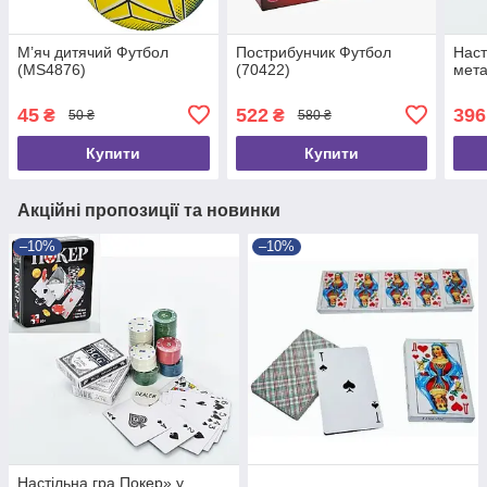
М’яч дитячий Футбол
Пострибунчик Футбол
Наст
(MS4876)
(70422)
мета
45
522
396
₴
₴
50 ₴
580 ₴
Купити
Купити
Акційні пропозиції та новинки
–10%
–10%
Настільна гра Покер» у