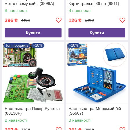
металевому кейсі (3896A)
Карти гральні 36 шт (9811)
В наявності
В наявності
396
126
₴
₴
440 ₴
140 ₴
Купити
Купити
Топ продажів
–10%
–10%
Настільна гра Покер Рулетка
Настільна гра Морський бій
(88130F)
(S5507)
В наявності
В наявності
297
261