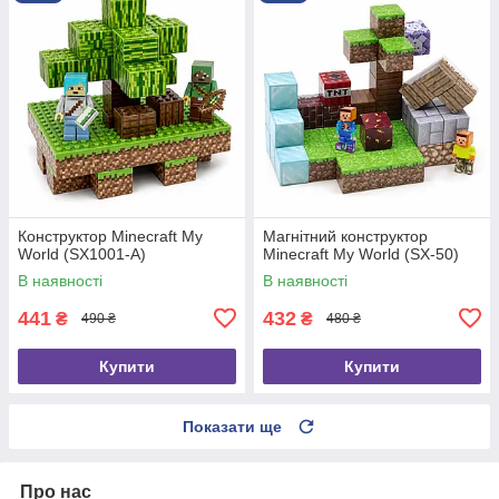
Конструктор Minecraft My
Магнітний конструктор
World (SX1001-A)
Minecraft My World (SX-50)
В наявності
В наявності
441
432
₴
₴
490 ₴
480 ₴
Купити
Купити
Показати ще
Про нас