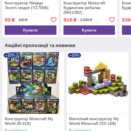
Конструктор Ninjago
Конструктор Minecraft
Блок
Золоті ніндзя (YZ7066)
Будиночок рибалки
Буді
(MG1382)
90
918
639
₴
₴
100 ₴
1 020 ₴
Купити
Купити
Акційні пропозиції та новинки
–10%
–10%
Конструктор Minecraft My
Магнітний конструктор My
World (B-318)
World Minecraft (SX-168)
В наявності
В наявності