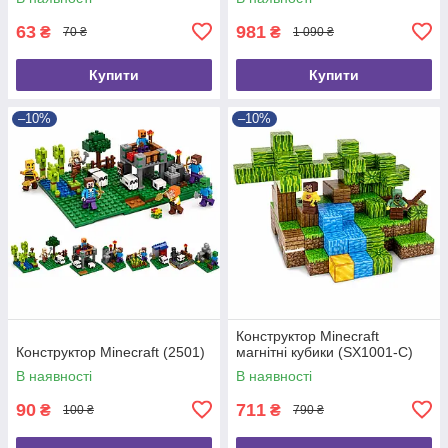
63
981
₴
₴
70 ₴
1 090 ₴
Купити
Купити
–10%
–10%
Конструктор Minecraft
Конструктор Minecraft (2501)
магнітні кубики (SX1001-C)
В наявності
В наявності
90
711
₴
₴
100 ₴
790 ₴