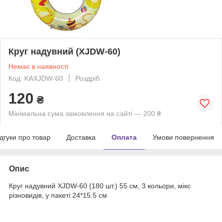
Круг надувний (XJDW-60)
Немає в наявності
Код: KAXJDW-60
Роздріб
120
₴
Мінімальна сума замовлення на сайті — 200 ₴
ідгуки про товар
Доставка
Оплата
Умови повернення
Опис
Круг надувний XJDW-60 (180 шт.) 55 см, 3 кольори, мікс
різновидів, у пакеті 24*15.5 см