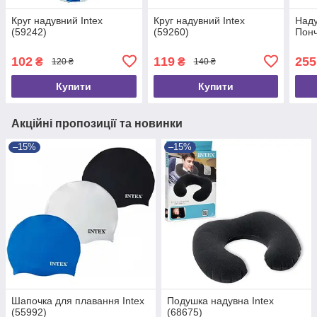
Круг надувний Intex
Круг надувний Intex
Наду
(59242)
(59260)
Понч
102
119
255
₴
₴
120 ₴
140 ₴
Купити
Купити
Акційні пропозиції та новинки
–15%
–15%
Шапочка для плавання Intex
Подушка надувна Intex
(55992)
(68675)