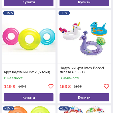
Купити
Купити
–15%
–15%
Надувний круг Intex Веселі
Круг надувний Intex (59260)
звірята (59221)
В наявності
В наявності
119
153
₴
₴
140 ₴
180 ₴
Купити
Купити
–15%
–15%