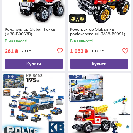
Конструктор Sluban Гонка
Конструктор Sluban на
(M38-B0663B)
радіокеруванні (M38-B0991)
В наявності
В наявності
261
1 053
₴
₴
290 ₴
1 170 ₴
Купити
Купити
–10%
–10%