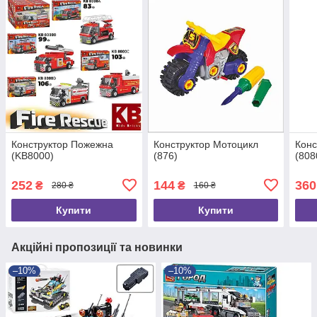
Конструктор Пожежна
Конструктор Мотоцикл
Конс
(KB8000)
(876)
(808
252
144
360
₴
₴
280 ₴
160 ₴
Купити
Купити
Акційні пропозиції та новинки
–10%
–10%