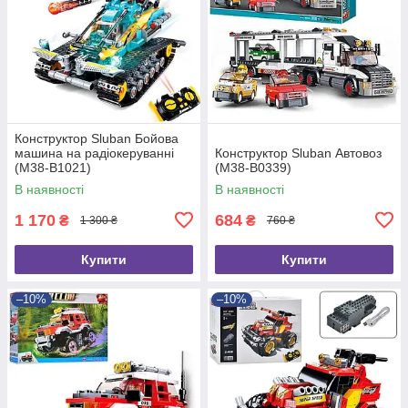
Конструктор Sluban Бойова
машина на радіокеруванні
Конструктор Sluban Автовоз
(M38-B1021)
(M38-B0339)
В наявності
В наявності
1 170
684
₴
₴
1 300 ₴
760 ₴
Купити
Купити
–10%
–10%