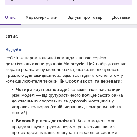
Опис
Характеристики
Відгуки про товар
Доставка
Опис
Відчуйте
себе інженером гоночної команди з новою серією
деталізованих конструкторів Motorcycle. Цей набір дозволяє
зібрати реалістичну модель байка, яка стане як чудовою
іграшкою для швидкісних заїздів, так і гідним експонатом у
колекції любителя техніки.
📝 Особливості та переваги:
Чотири круті різновиди:
Колекція включає чотири
різні моделі — від футуристичного поліцейського байка
до класичних спортивних та дорожніх мотоциклів у
яскравих кольорах (синій, червоний, помаранчевий та
жовтий).
Високий рівень деталізації:
Кожна модель має
продумані вузли: рухоме кермо, реалістичні шини з
протектором, імітацію двигуна та вихлопної системи.