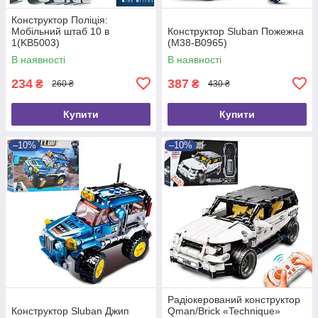
Конструктор Поліція:
Мобільний штаб 10 в
Конструктор Sluban Пожежна
1(KB5003)
(M38-B0965)
В наявності
В наявності
234
387
₴
₴
260 ₴
430 ₴
Купити
Купити
–10%
–10%
Радіокерований конструктор
Конструктор Sluban Джип
Qman/Brick «Technique»