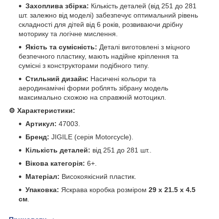
Захоплива збірка:
Кількість деталей (від 251 до 281
шт. залежно від моделі) забезпечує оптимальний рівень
складності для дітей від 6 років, розвиваючи дрібну
моторику та логічне мислення.
Якість та сумісність:
Деталі виготовлені з міцного
безпечного пластику, мають надійне кріплення та
сумісні з конструкторами подібного типу.
Стильний дизайн:
Насичені кольори та
аеродинамічні форми роблять зібрану модель
максимально схожою на справжній мотоцикл.
⚙️ Характеристики:
Артикул:
47003.
Бренд:
JIGILE (серія Motorcycle).
Кількість деталей:
від 251 до 281 шт..
Вікова категорія:
6+.
Матеріал:
Високоякісний пластик.
Упаковка:
Яскрава коробка розміром
29 х 21.5 х 4.5
см
.