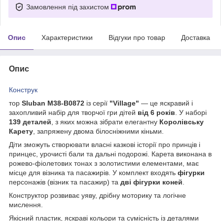
Замовлення під захистом
Опис
Характеристики
Відгуки про товар
Доставка
Опис
Конструк
тор
Sluban M38-B0872
із серії
"Village"
— це яскравий і
захопливий набір для творчої гри дітей
від 6 років
. У наборі
139 деталей
, з яких можна зібрати елегантну
Королівську
Карету
, запряжену двома білосніжними кіньми.
Діти зможуть створювати власні казкові історії про принців і
принцес, урочисті бали та дальні подорожі. Карета виконана в
рожево-фіолетових тонах з золотистими елементами, має
місце для візника та пасажирів. У комплект входять
фігурки
персонажів (візник та пасажир) та
дві фігурки коней
.
Конструктор розвиває уяву, дрібну моторику та логічне
мислення.
Якісний пластик, яскраві кольори та сумісність із деталями