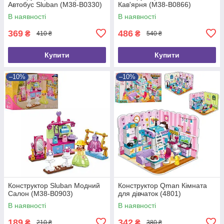
Автобус Sluban (M38-B0330)
Кав'ярня (M38-B0866)
В наявності
В наявності
369
486
₴
₴
410 ₴
540 ₴
Купити
Купити
–10%
–10%
Конструктор Sluban Модний
Конструктор Qman Кімната
Салон (M38-B0903)
для дівчаток (4801)
В наявності
В наявності
189
342
₴
₴
210 ₴
380 ₴