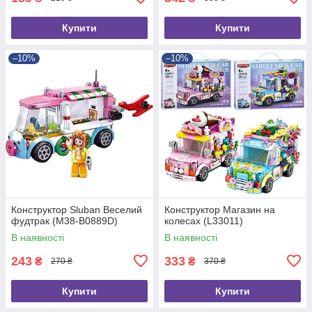
Купити
Купити
–10%
–10%
Конструктор Sluban Веселий
Конструктор Магазин на
фудтрак (M38-B0889D)
колесах (L33011)
В наявності
В наявності
243
333
₴
₴
270 ₴
370 ₴
Купити
Купити