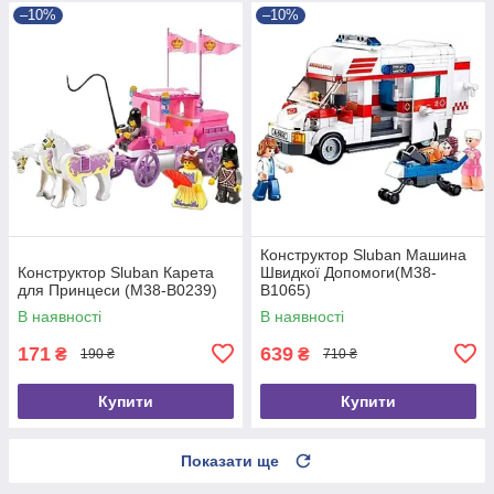
–10%
–10%
Конструктор Sluban Машина
Конструктор Sluban Карета
Швидкої Допомоги(M38-
для Принцеси (M38-B0239)
B1065)
В наявності
В наявності
171
639
₴
₴
190 ₴
710 ₴
Купити
Купити
Показати ще