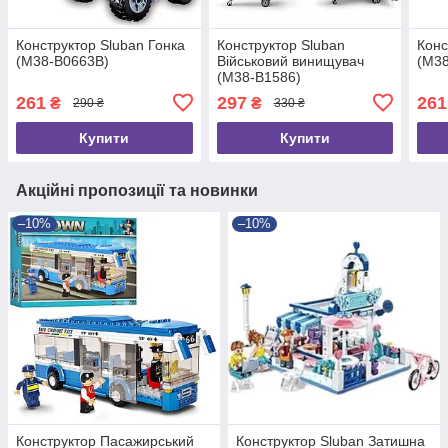
Конструктор Sluban Гонка
Конструктор Sluban
Конс
(M38-B0663B)
Військовий винищувач
(M3
(M38-B1586)
261
297
261
₴
₴
290 ₴
330 ₴
Купити
Купити
Акційні пропозиції та новинки
–10%
–10%
Конструктор Пасажирський
Конструктор Sluban Затишна