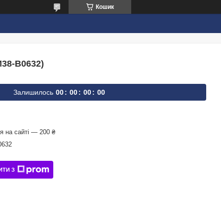
Кошик
38-B0632)
Залишилось
0
0
0
0
0
0
0
0
 на сайті — 200 ₴
0632
ИТИ З