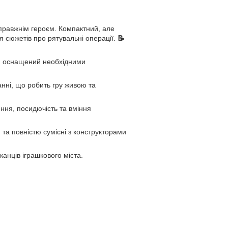
справжнім героєм. Компактний, але
я сюжетів про рятувальні операції.
📝
, оснащений необхідними
анні, що робить гру живою та
ння, посидючість та вміння
 та повністю сумісні з конструкторами
анців іграшкового міста.