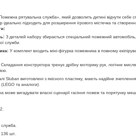
ї «Пожежна рятувальна служба», який дозволить дитині відчути себе 
р ідеально підходить для розширення ігрового містечка та створенн
ги:
ь:
З деталей набору збирається спеціальний пожежний автомобіль
ої служби.
ика:
У комплект входить міні-фігурка пожежника в повному екіпірув
Складання конструктора тренує дрібну моторику рук, логічне мисле
ією.
лі Sluban виготовлені з якісного пластику, мають надійне зчеплення
в (LEGO та аналоги).
а може вигадувати власні сценарії гасіння пожеж та порятунку мешк
2.
служба.
136 шт..