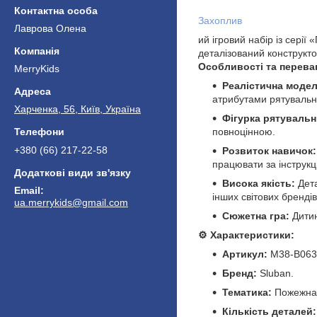
Захоплив
Лаврова Олена
ий ігровий набір із сері
деталізований конструкто
Особливості та перева
MerryKids
Реалістична модел
атрибутами рятувальн
Харченка, 56, Київ, Україна
Фігурка рятувальн
повноцінною.
+380 (66) 217-22-58
Розвиток навичок:
працювати за інструкц
Висока якість:
Дета
інших світових бренді
ua.merrykids@gmail.com
Сюжетна гра:
Дитин
⚙️ Характеристики:
Артикул:
M38-B063
Бренд:
Sluban.
Тематика:
Пожежна 
Кількість деталей: