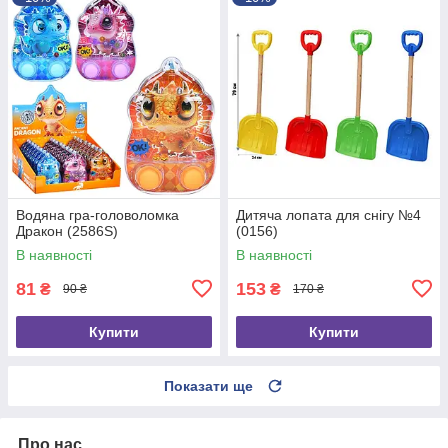
Водяна гра-головоломка
Дитяча лопата для снігу №4
Дракон (2586S)
(0156)
В наявності
В наявності
81
153
₴
₴
90 ₴
170 ₴
Купити
Купити
Показати ще
Про нас