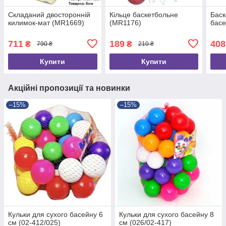
Складаний двосторонній
Кільце баскетбольне
Баск
килимок-мат (MR1669)
(MR1176)
басе
711
189
408
₴
₴
790 ₴
210 ₴
Купити
Купити
Акційні пропозиції та новинки
–15%
–15%
Кульки для сухого басейну 6
Кульки для сухого басейну 8
см (02-412/025)
см (026/02-417)