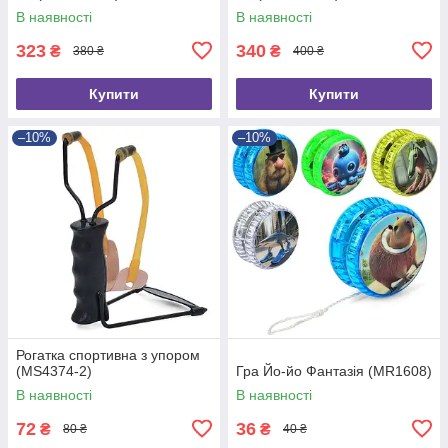
В наявності
В наявності
323
340
₴
₴
380 ₴
400 ₴
Купити
Купити
–10%
–10%
Рогатка спортивна з упором
(MS4374-2)
Гра Йо-йо Фантазія (MR1608)
В наявності
В наявності
72
36
₴
₴
80 ₴
40 ₴