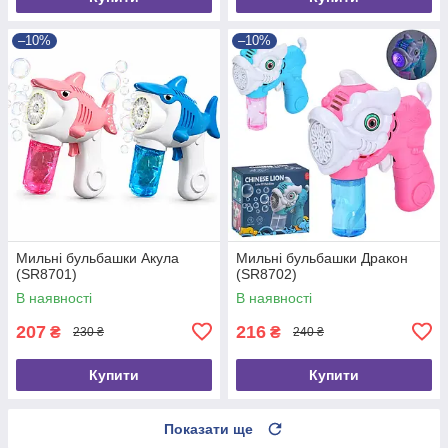
–10%
–10%
Мильні бульбашки Акула
Мильні бульбашки Дракон
(SR8701)
(SR8702)
В наявності
В наявності
207
216
₴
₴
230 ₴
240 ₴
Купити
Купити
Показати ще