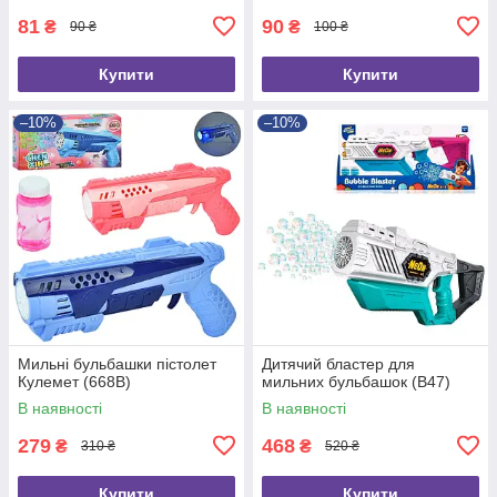
81
90
₴
₴
90 ₴
100 ₴
Купити
Купити
–10%
–10%
Мильні бульбашки пістолет
Дитячий бластер для
Кулемет (668B)
мильних бульбашок (B47)
В наявності
В наявності
279
468
₴
₴
310 ₴
520 ₴
Купити
Купити