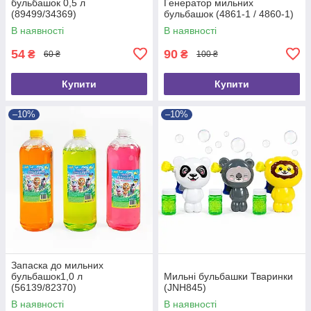
бульбашок 0,5 л
Генератор мильних
(89499/34369)
бульбашок (4861-1 / 4860-1)
В наявності
В наявності
54
90
₴
₴
60 ₴
100 ₴
Купити
Купити
–10%
–10%
Запаска до мильних
бульбашок1,0 л
Мильні бульбашки Тваринки
(56139/82370)
(JNH845)
В наявності
В наявності