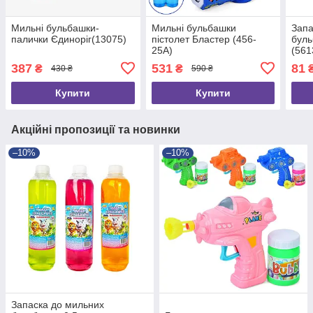
Мильні бульбашки-
Мильні бульбашки
Запа
палички Єдиноріг(13075)
пістолет Бластер (456-
буль
25A)
(561
387
531
81
₴
₴
430 ₴
590 ₴
Купити
Купити
Акційні пропозиції та новинки
–10%
–10%
Запаска до мильних