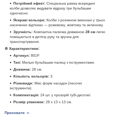
Потрійний ефект:
Спеціальна рамка всередині
колби дозволяє видувати відразу три бульбашки
одночасно.
Яскраві кольори:
Колби з розчином виконані у трьох
насичених відтінках — рожевому, жовтому та зеленому.
Зручність:
Компактна паличка довжиною
28 см
легко
поміщається в дитячу руку та зручна для
транспортування.
⚙️ Характеристики:
Артикул:
801P.
Тип:
Мильні бульбашки-палиці з інструментами.
Довжина:
28 см.
Кількість кольорів:
3.
Різновиди:
Мікс форм насадок (песочні
інструменти).
Комплектація:
24 шт. у прозорій тубі-дисплеї.
Розмір упаковки:
28 х 13 х 13 см.
Приховати