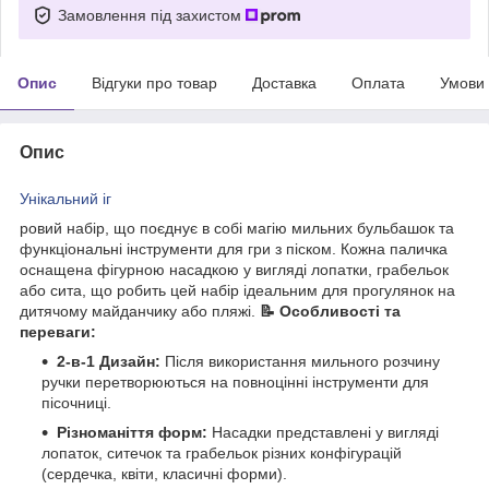
Замовлення під захистом
Опис
Відгуки про товар
Доставка
Оплата
Умови
Опис
Унікальний іг
ровий набір, що поєднує в собі магію мильних бульбашок та
функціональні інструменти для гри з піском. Кожна паличка
оснащена фігурною насадкою у вигляді лопатки, грабельок
або сита, що робить цей набір ідеальним для прогулянок на
дитячому майданчику або пляжі.
📝 Особливості та
переваги:
2-в-1 Дизайн:
Після використання мильного розчину
ручки перетворюються на повноцінні інструменти для
пісочниці.
Різноманіття форм:
Насадки представлені у вигляді
лопаток, ситечок та грабельок різних конфігурацій
(сердечка, квіти, класичні форми).