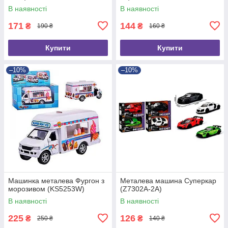
В наявності
В наявності
171
144
₴
₴
190 ₴
160 ₴
Купити
Купити
–10%
–10%
Машинка металева Фургон з
Металева машина Суперкар
морозивом (KS5253W)
(Z7302A-2A)
В наявності
В наявності
225
126
₴
₴
250 ₴
140 ₴