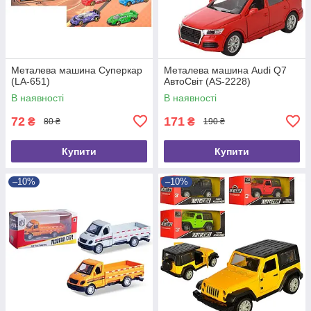
Металева машина Суперкар
Металева машина Audi Q7
(LA-651)
АвтоСвіт (AS-2228)
В наявності
В наявності
72
171
₴
₴
80 ₴
190 ₴
Купити
Купити
–10%
–10%