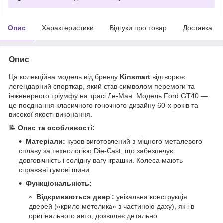
Опис
Характеристики
Відгуки про товар
Доставка
Опис
Ця колекційна модель від бренду
Kinsmart
відтворює
легендарний спорткар, який став символом перемоги та
інженерного тріумфу на трасі Ле-Ман. Модель Ford GT40 —
це поєднання класичного гоночного дизайну 60-х років та
високої якості виконання.
📝 Опис та особливості:
Матеріали:
кузов виготовлений з міцного металевого
сплаву за технологією Die-Cast, що забезпечує
довговічність і солідну вагу іграшки. Колеса мають
справжні гумові шини.
Функціональність:
Відкриваються двері:
унікальна конструкція
дверей («крило метелика» з частиною даху), як і в
оригінального авто, дозволяє детально