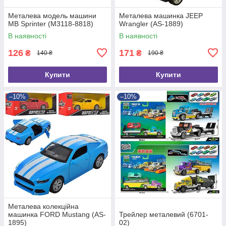
Металева модель машини
Металева машинка JEEP
MB Sprinter (M3118-8818)
Wrangler (AS-1889)
В наявності
В наявності
126
171
₴
₴
140 ₴
190 ₴
Купити
Купити
–10%
–10%
Металева колекційна
машинка FORD Mustang (AS-
Трейлер металевий (6701-
1895)
02)