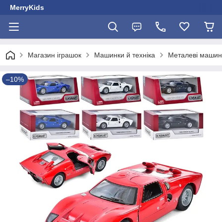
MerryKids
Магазин іграшок
Машинки й техніка
Металеві машин
–10%