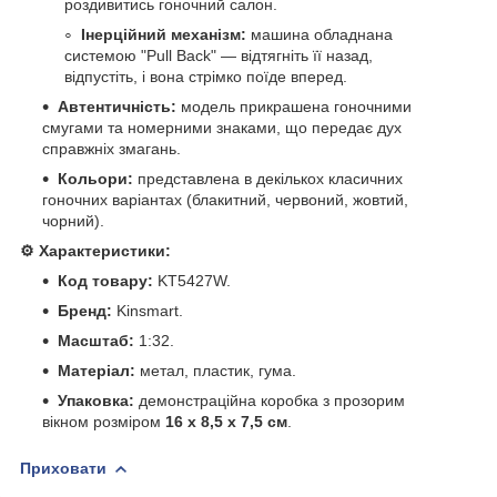
роздивитись гоночний салон.
Інерційний механізм:
машина обладнана
системою "Pull Back" — відтягніть її назад,
відпустіть, і вона стрімко поїде вперед.
Автентичність:
модель прикрашена гоночними
смугами та номерними знаками, що передає дух
справжніх змагань.
Кольори:
представлена в декількох класичних
гоночних варіантах (блакитний, червоний, жовтий,
чорний).
⚙️ Характеристики:
Код товару:
KT5427W.
Бренд:
Kinsmart.
Масштаб:
1:32.
Матеріал:
метал, пластик, гума.
Упаковка:
демонстраційна коробка з прозорим
вікном розміром
16 х 8,5 х 7,5 см
.
Приховати