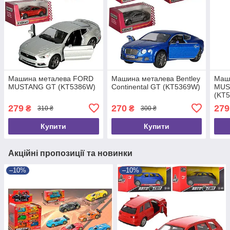
Машина металева FORD
Машина металева Bentley
Маш
MUSTANG GT (KT5386W)
Continental GT (KT5369W)
MUS
(KT
279
270
279
₴
₴
310 ₴
300 ₴
Купити
Купити
Акційні пропозиції та новинки
–10%
–10%