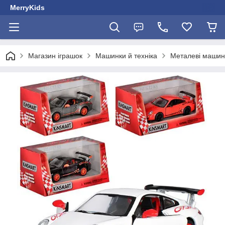
MerryKids
Магазин іграшок
Машинки й техніка
Металеві машин