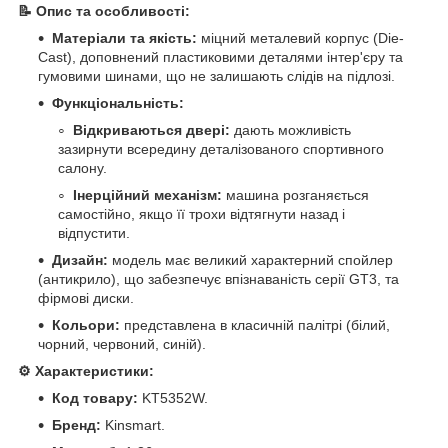
📝 Опис та особливості:
Матеріали та якість:
міцний металевий корпус (Die-
Cast), доповнений пластиковими деталями інтер'єру та
гумовими шинами, що не залишають слідів на підлозі.
Функціональність:
Відкриваються двері:
дають можливість
зазирнути всередину деталізованого спортивного
салону.
Інерційний механізм:
машина розганяється
самостійно, якщо її трохи відтягнути назад і
відпустити.
Дизайн:
модель має великий характерний спойлер
(антикрило), що забезпечує впізнаваність серії GT3, та
фірмові диски.
Кольори:
представлена в класичній палітрі (білий,
чорний, червоний, синій).
⚙️ Характеристики:
Код товару:
KT5352W.
Бренд:
Kinsmart.