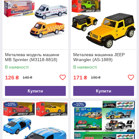
Металева модель машини
Металева машинка JEEP
MB Sprinter (M3118-8818)
Wrangler (AS-1889)
В наявності
В наявності
126
171
₴
₴
140 ₴
190 ₴
Купити
Купити
–10%
–10%