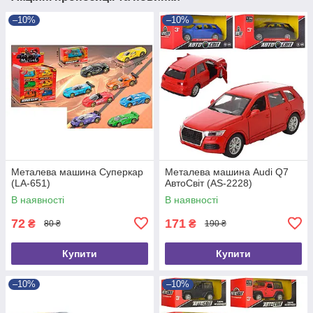
–10%
–10%
Металева машина Суперкар
Металева машина Audi Q7
(LA-651)
АвтоСвіт (AS-2228)
В наявності
В наявності
72
171
₴
₴
80 ₴
190 ₴
Купити
Купити
–10%
–10%