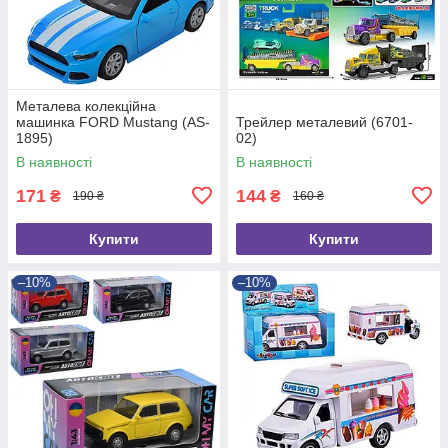
Металева колекційна
машинка FORD Mustang (AS-
Трейлер металевий (6701-
1895)
02)
В наявності
В наявності
171
144
₴
₴
190 ₴
160 ₴
Купити
Купити
–10%
–10%