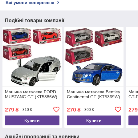
Всі умови повернення
Подібні товари компанії
Машина металева FORD
Машина металева Bentley
Маши
MUSTANG GT (KT5386W)
Continental GT (KT5369W)
GT-R
279
270
279
₴
₴
310 ₴
300 ₴
Купити
Купити
Акційні пропозиції та новинки