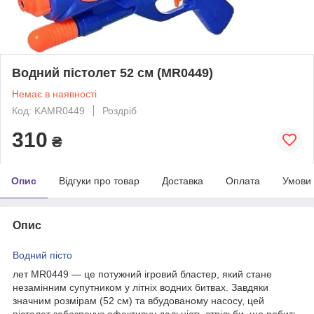
Водний пістолет 52 см (MR0449)
Немає в наявності
Код: KAMR0449
Роздріб
310
₴
Опис
Відгуки про товар
Доставка
Оплата
Умови
Опис
Водний пісто
лет MR0449 — це потужний ігровий бластер, який стане
незамінним супутником у літніх водних битвах. Завдяки
значним розмірам (52 см) та вбудованому насосу, цей
пістолет забезпечує ефективну дальність стрільби, що робить