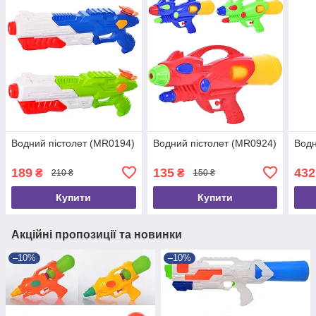
Водний пістолет (MR0194)
Водний пістолет (MR0924)
Водн
189
135
432
₴
₴
210 ₴
150 ₴
Купити
Купити
Акційні пропозиції та новинки
–10%
–10%