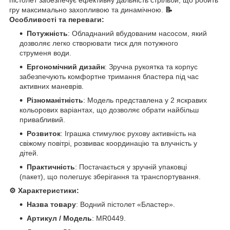
гру максимально захопливою та динамічною.
📝
Особливості та переваги:
Потужність
: Обладнаний вбудованим насосом, який
дозволяє легко створювати тиск для потужного
струменя води.
Ергономічний дизайн
: Зручна рукоятка та корпус
забезпечують комфортне тримання бластера під час
активних маневрів.
Різноманітність
: Модель представлена у 2 яскравих
кольорових варіантах, що дозволяє обрати найбільш
привабливий.
Розвиток
: Іграшка стимулює рухову активність на
свіжому повітрі, розвиває координацію та влучність у
дітей.
Практичність
: Постачається у зручній упаковці
(пакет), що полегшує зберігання та транспортування.
⚙️ Характеристики:
Назва товару
: Водний пістолет «Бластер».
Артикул / Модель
: MR0449.