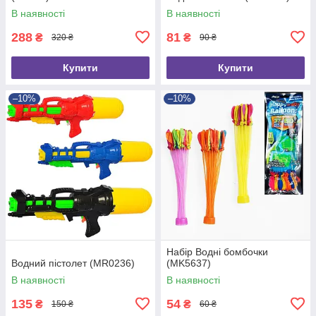
В наявності
В наявності
288
81
₴
₴
320 ₴
90 ₴
Купити
Купити
–10%
–10%
Набір Водні бомбочки
Водний пістолет (MR0236)
(MK5637)
В наявності
В наявності
135
54
₴
₴
150 ₴
60 ₴