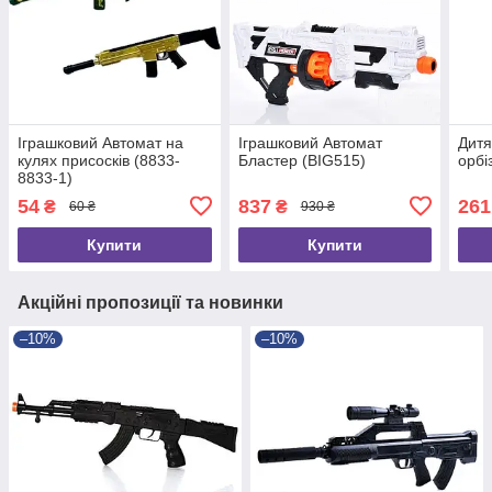
Іграшковий Автомат на
Іграшковий Автомат
Дитя
кулях присосків (8833-
Бластер (BIG515)
орбі
8833-1)
54
837
261
₴
₴
60 ₴
930 ₴
Купити
Купити
Акційні пропозиції та новинки
–10%
–10%