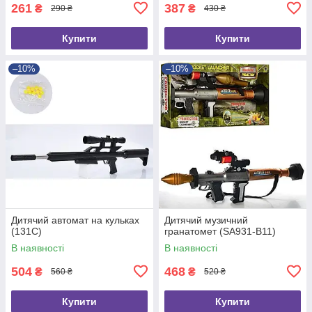
261
387
₴
₴
290 ₴
430 ₴
Купити
Купити
–10%
–10%
Дитячий автомат на кульках
Дитячий музичний
(131C)
гранатомет (SA931-B11)
В наявності
В наявності
504
468
₴
₴
560 ₴
520 ₴
Купити
Купити