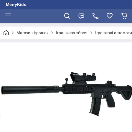
MerryKids
Магазин іграшок
Іграшкова зброя
Іграшкові автомати