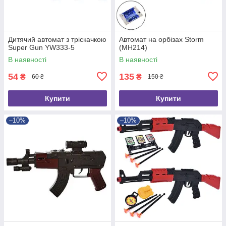
Дитячий автомат з тріскачкою
Автомат на орбізах Storm
Super Gun YW333-5
(MH214)
В наявності
В наявності
54
135
₴
₴
60 ₴
150 ₴
Купити
Купити
–10%
–10%