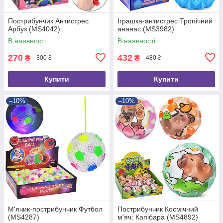
Пострибунчик Антистрес
Іграшка-антистрес Тропічний
Арбуз (MS4042)
ананас (MS3982)
В наявності
В наявності
270
432
₴
₴
300 ₴
480 ₴
Купити
Купити
–10%
–10%
М'ячик-пострибунчик Футбол
Пострибунчик Космічний
(MS4287)
м'яч: Капібара (MS4892)