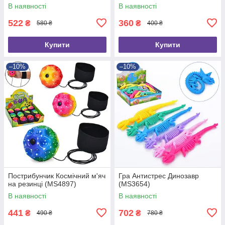
В наявності
В наявності
522
360
₴
₴
580 ₴
400 ₴
Купити
Купити
–10%
–10%
Пострибунчик Космічний м'яч
Гра Антистрес Динозавр
на резинці (MS4897)
(MS3654)
В наявності
В наявності
441
702
₴
₴
490 ₴
780 ₴