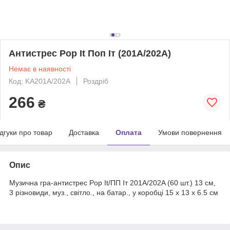
Антистрес Pop It Поп Іт (201A/202A)
Немає в наявності
Код: KA201A/202A
Роздріб
266
₴
ідгуки про товар
Доставка
Оплата
Умови повернення
Опис
Музична гра-антистрес Pop It/ПП Іт 201A/202A (60 шт.) 13 см,
3 різновиди, муз., світло., на батар., у коробці 15 х 13 х 6.5 см