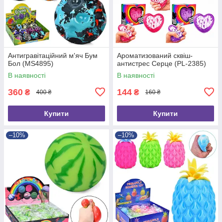
Антигравітаційний м'яч Бум
Ароматизований сквіш-
Бол (MS4895)
антистрес Серце (PL-2385)
В наявності
В наявності
360
144
₴
₴
400 ₴
160 ₴
Купити
Купити
–10%
–10%