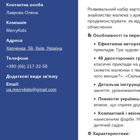
Розвивальний набір карто
Лаврова Олена
знайомство малюка з ариф
продемонструвати, як ві
обчислення.
MerryKids
📝 Особливості та пере
Ефективна авторс
Харченка, 56, Київ, Україна
прикладів. Гра чудово 
48 двосторонніх г
класичні приклади на 
+380 (66) 217-22-58
сюжетні малюнки з тв
чого менше?», «Скіль
Детальна інструкці
ua.merrykids@gmail.com
заняття, урізноманітни
Повністю українс
мовою, що сприяє дод
Компактний і якіс
нанесенням фарби. Наб
дитячий садок.
⚙️ Характеристики: