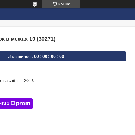
Кошик
к в межах 10 (30271)
Залишилось
0
0
0
0
0
0
0
0
 на сайті — 200 ₴
ИТИ З