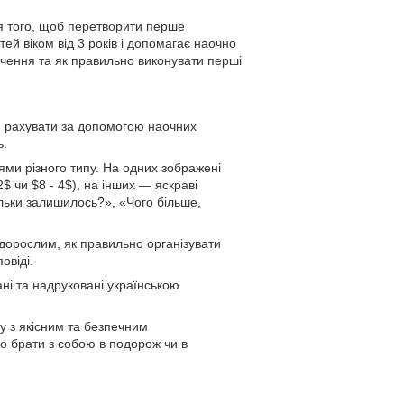
ля того, щоб перетворити перше
й віком від 3 років і допомагає наочно
чення та як правильно виконувати перші
я рахувати за допомогою наочних
ь.
ннями різного типу. На одних зображені
 чи $8 - 4$), на інших — яскраві
льки залишилось?», «Чого більше,
 дорослим, як правильно організувати
овіді.
вані та надруковані українською
ну з якісним та безпечним
о брати з собою в подорож чи в