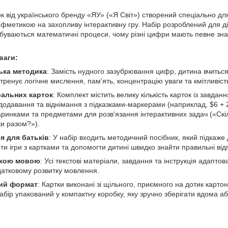
к від українського бренду «ЯУ» («Я Світ») створений спеціально д
метикою на захопливу інтерактивну гру. Набір розроблений для діте
дбуваються математичні процеси, чому різні цифри мають певне зна
ваги:
ька методика
: Замість нудного зазубрювання цифр, дитина вчитьс
тренує логічне мислення, пам'ять, концентрацію уваги та кмітливіст
ральних карток
: Комплект містить велику кількість карток із завда
додавання та віднімання з підказками-маркерами (наприклад, $6 + 2$
аринками та предметами для розв'язання інтерактивних задач («Скі
ки разом?»).
я для батьків
: У набір входить методичний посібник, який підкаже
ти ігри з картками та допомогти дитині швидко знайти правильні відп
ькою мовою
: Усі текстові матеріали, завдання та інструкція адапто
атковому розвитку мовлення.
ний формат
: Картки виконані зі щільного, приємного на дотик карто
ір упакований у компактну коробку, яку зручно зберігати вдома аб