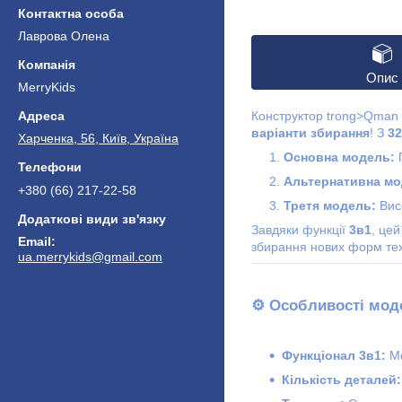
Лаврова Олена
Опис
MerryKids
Конструктор trong>Qman 4
варіанти збирання
! З
32
Харченка, 56, Київ, Україна
Основна модель:
П
Альтернативна мо
+380 (66) 217-22-58
Третя модель:
Вис
Завдяки функції
3в1
, це
збирання нових форм техн
ua.merrykids@gmail.com
⚙️
Особливості мод
Функціонал 3в1:
Мо
Кількість деталей: