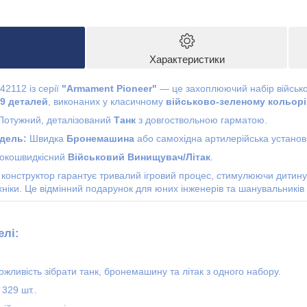
Характеристики
2112 із серії
"Armament Pioneer"
— це захоплюючий набір військо
9 деталей
, виконаних у класичному
військово-зеленому кольорі
отужний, деталізований
Танк
з довгоствольною гарматою.
дель:
Швидка
Бронемашина
або самохідна артилерійська установ
окошвидкісний
Військовий Винищувач/Літак
.
й конструктор гарантує тривалий ігровий процес, стимулюючи дитину
іки. Це відмінний подарунок для юних інженерів та шанувальників а
елі:
жливість зібрати танк, бронемашину та літак з одного набору.
329 шт..