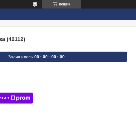
Кошик
а (42112)
Залишилось
0
0
0
0
0
0
0
0
ИТИ З