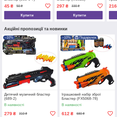
45
297
216
₴
₴
50 ₴
330 ₴
Купити
Купити
Акційні пропозиції та новинки
–10%
–10%
Подарунок
Дитячий музичний бластер
Іграшковий набір зброї
(689-2)
Бластер (FX5068-78)
В наявності
В наявності
279
612
₴
₴
310 ₴
680 ₴