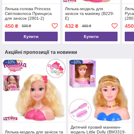
Лялька-голова Princess
Лялька-модель для
Ляль
Світловолоса Принцеса
зачісок та макіяжу (B229-
Руса
для зачісок (2801-2)
E)
(280
450
432
450
₴
₴
500 ₴
480 ₴
Купити
Купити
Акційні пропозиції та новинки
–10%
–10%
Дитячий ігровий манекен-
Лялька-модель для зачісок та
модель Little Dolly (BM3319-