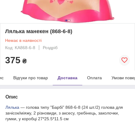
Лялька манекен (868-6-8)
Немає в наявності
Код: KA868-6-8
Роздріб
375
₴
ис
Відгуки про товар
Доставка
Оплата
Умови пове
Опис
Лялька
— голова типу "Барбі" 868-6-8 (24 шт./2) голова для
зачісок/міяжу, 2 різновиди, з аксесу, гребінець, заколочки,
гумки, у коробці 27*25.5*11.5 см