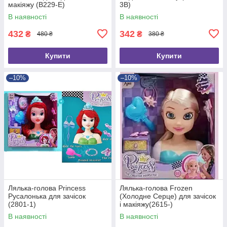
макіяжу (B229-E)
3B)
В наявності
В наявності
432
342
₴
₴
480 ₴
380 ₴
Купити
Купити
–10%
–10%
Лялька-голова Princess
Лялька-голова Frozen
Русалонька для зачісок
(Холодне Серце) для зачісок
(2801-1)
і макіяжу(2615-)
В наявності
В наявності