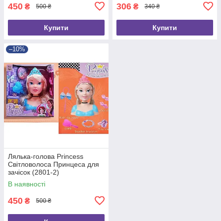
450
306
₴
₴
500 ₴
340 ₴
Купити
Купити
–10%
Лялька-голова Princess
Світловолоса Принцеса для
зачісок (2801-2)
В наявності
450
₴
500 ₴