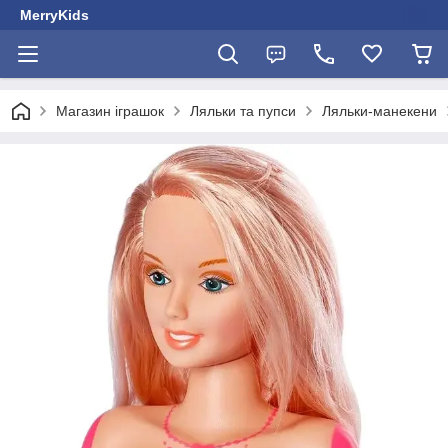
MerryKids
Магазин іграшок
Ляльки та пупси
Ляльки-манекени