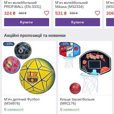
М'яч волейбольний
М'яч волейбольний
М'яч
PROFIBALL (EN-3331)
Mikasa (MS2334)
(MS
324
531
306
₴
₴
360 ₴
590 ₴
Купити
Купити
Акційні пропозиції та новинки
–10%
–10%
М’яч дитячий Футбол
Кільце баскетбольне
(MS4876)
(MR1176)
В наявності
В наявності