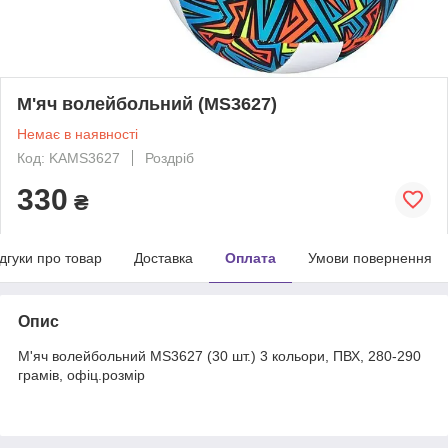
М'яч волейбольний (MS3627)
Немає в наявності
Код: KAMS3627
Роздріб
330
₴
ідгуки про товар
Доставка
Оплата
Умови повернення
Опис
М'яч волейбольний MS3627 (30 шт.) 3 кольори, ПВХ, 280-290
грамів, офіц.розмір