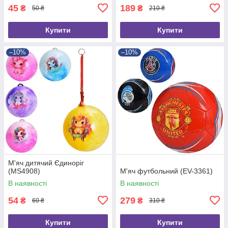
45
189
₴
₴
50 ₴
210 ₴
Купити
Купити
–10%
–10%
М'яч дитячий Єдиноріг
(MS4908)
М'яч футбольний (EV-3361)
В наявності
В наявності
54
279
₴
₴
60 ₴
310 ₴
Купити
Купити