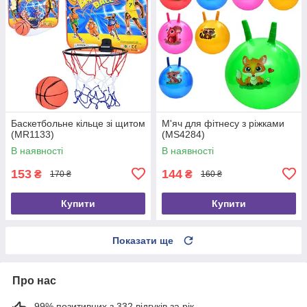
Баскетбольне кільце зі щитом
М'яч для фітнесу з ріжками
(MR1133)
(MS4284)
В наявності
В наявності
153
144
₴
₴
170 ₴
160 ₴
Купити
Купити
Показати ще
Про нас
99% позитивних з 332 відгуків за рік