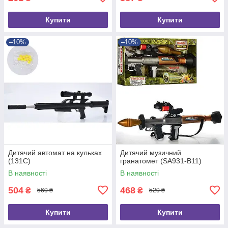
Купити
Купити
–10%
–10%
Дитячий автомат на кульках
Дитячий музичний
(131C)
гранатомет (SA931-B11)
В наявності
В наявності
504
468
₴
₴
560 ₴
520 ₴
Купити
Купити