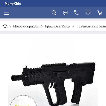
MerryKids
Магазин іграшок
Іграшкова зброя
Іграшкові автомати