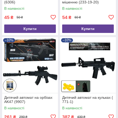
(6306)
мішенню (233-19-20)
В наявності
В наявності
45
54
₴
₴
50 ₴
60 ₴
Купити
Купити
–10%
–10%
Дитячий автомат на орбізах
Дитячий автомат на кульках (
AK47 (9907)
771-1)
В наявності
В наявності
261
387
₴
₴
290 ₴
430 ₴