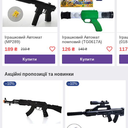
Іграшковий Автомат
Іграшковий Автомат
Ігра
(MP289)
помповий (TG0617A)
(018
189
126
117
₴
₴
210 ₴
140 ₴
Купити
Купити
Акційні пропозиції та новинки
–10%
–10%