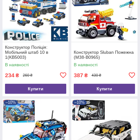
Конструктор Поліція:
Мобільний штаб 10 в
Конструктор Sluban Пожежна
1(KB5003)
(M38-B0965)
В наявності
В наявності
234
387
₴
₴
260 ₴
430 ₴
Купити
Купити
–10%
–10%