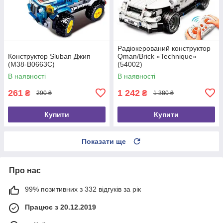
Радіокерований конструктор
Конструктор Sluban Джип
Qman/Brick «Technique»
(M38-B0663C)
(54002)
В наявності
В наявності
261
1 242
₴
₴
290 ₴
1 380 ₴
Купити
Купити
Показати ще
Про нас
99% позитивних з 332 відгуків за рік
Працює з 20.12.2019