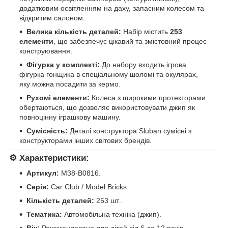
додатковим освітленням на даху, запасним колесом та
відкритим салоном.
Велика кількість деталей:
Набір містить
253
елементи
, що забезпечує цікавий та змістовний процес
конструювання.
Фігурка у комплекті:
До набору входить ігрова
фігурка гонщика в спеціальному шоломі та окулярах,
яку можна посадити за кермо.
Рухомі елементи:
Колеса з широкими протекторами
обертаються, що дозволяє використовувати джип як
повноцінну іграшкову машину.
Сумісність:
Деталі конструктора Sluban сумісні з
конструкторами інших світових брендів.
⚙️
Характеристики:
Артикул:
M38-B0816.
Серія:
Car Club / Model Bricks.
Кількість деталей:
253 шт..
Тематика:
Автомобільна техніка (джип).