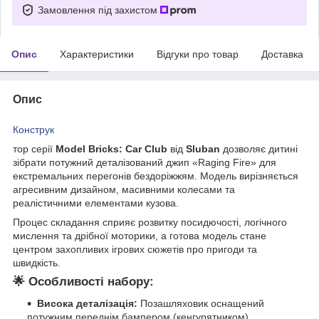
Замовлення під захистом
Опис
Характеристики
Відгуки про товар
Доставка
Опис
Конструк
тор серії
Model Bricks: Car Club
від
Sluban
дозволяє дитині
зібрати потужний деталізований джип «Raging Fire» для
екстремальних перегонів бездоріжжям. Модель вирізняється
агресивним дизайном, масивними колесами та
реалістичними елементами кузова.
Процес складання сприяє розвитку посидючості, логічного
мислення та дрібної моторики, а готова модель стане
центром захопливих ігрових сюжетів про пригоди та
швидкість.
🌟
Особливості набору:
Висока деталізація:
Позашляховик оснащений
потужним переднім бампером (кенгурятником),