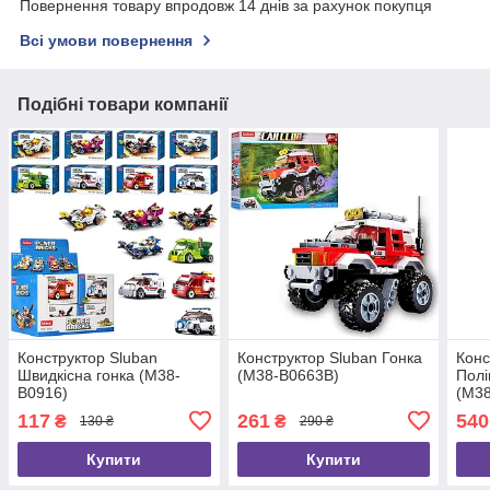
Повернення товару впродовж 14 днів за рахунок покупця
Всі умови повернення
Подібні товари компанії
Конструктор Sluban
Конструктор Sluban Гонка
Конс
Швидкісна гонка (M38-
(M38-B0663B)
Полі
B0916)
(M38
117
261
540
₴
₴
130 ₴
290 ₴
Купити
Купити