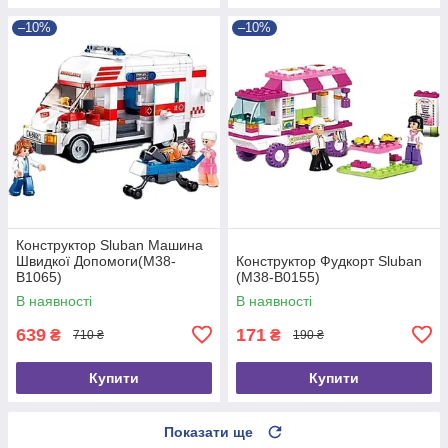
–10%
–10%
Конструктор Sluban Машина
Швидкої Допомоги(M38-
Конструктор Фудкорт Sluban
B1065)
(M38-B0155)
В наявності
В наявності
639
171
₴
₴
710 ₴
190 ₴
Купити
Купити
Показати ще