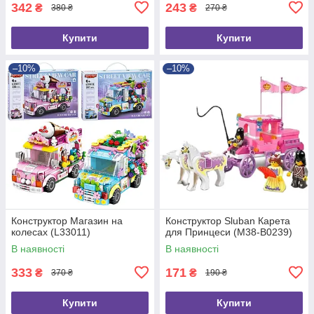
342
243
₴
₴
380 ₴
270 ₴
Купити
Купити
–10%
–10%
Конструктор Магазин на
Конструктор Sluban Карета
колесах (L33011)
для Принцеси (M38-B0239)
В наявності
В наявності
333
171
₴
₴
370 ₴
190 ₴
Купити
Купити