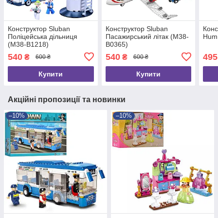
Конструктор Sluban
Конструктор Sluban
Конс
Поліцейська дільниця
Пасажирський літак (M38-
Hum
(M38-B1218)
B0365)
540
540
495
₴
₴
600 ₴
600 ₴
Купити
Купити
Акційні пропозиції та новинки
–10%
–10%