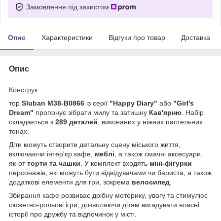
Замовлення під захистом
Опис
Характеристики
Відгуки про товар
Доставка
Опис
Конструк
тор
Sluban M38-B0866
із серії
"Happy Diary"
або
"Girl's
Dream"
пропонує зібрати милу та затишну
Кав'ярню
. Набір
складається з
289 деталей
, виконаних у ніжних пастельних
тонах.
Діти можуть створити детальну сцену міського життя,
включаючи інтер'єр кафе,
меблі
, а також смачні аксесуари,
як-от
торти та чашки
. У комплект входять
міні-фігурки
персонажів, які можуть бути відвідувачами чи бариста, а також
додаткові елементи для гри, зокрема
велосипед
.
Збирання кафе розвиває дрібну моторику, увагу та стимулює
сюжетно-рольові ігри, дозволяючи дітям вигадувати власні
історії про дружбу та відпочинок у місті.