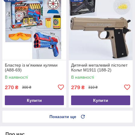
Бластер із м'якими кулями
Дитячий металевий пістолет
(A88-69)
Кольт M1911 (188-2)
В наявності
В наявності
270
279
₴
₴
300 ₴
310 ₴
Купити
Купити
Показати ще
Про нас