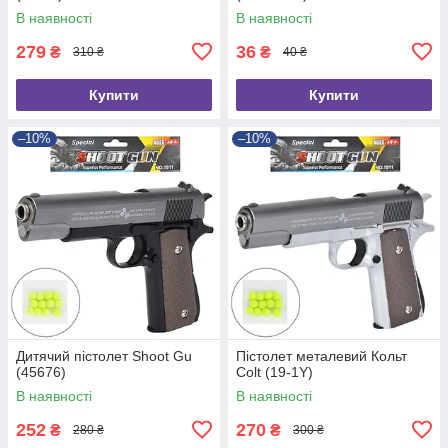
В наявності
В наявності
279
36
₴
₴
310 ₴
40 ₴
Купити
Купити
–10%
–10%
Дитячий пістолет Shoot Gu
Пістолет металевий Кольт
(45676)
Colt (19-1Y)
В наявності
В наявності
252
270
₴
₴
280 ₴
300 ₴