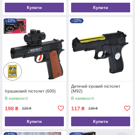
Купити
Купити
–10%
–10%
Дитячий ігровий пістолет
Іграшковий пістолет (600)
(M92)
В наявності
В наявності
198
117
₴
₴
220 ₴
130 ₴
Купити
Купити
–10%
–10%