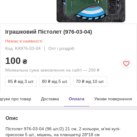
Іграшковий Пістолет (976-03-04)
Немає в наявності
Код: KA976-03-04
Опт і роздріб
100
₴
Мінімальна сума замовлення на сайті — 200 ₴
85 ₴
від 3 шт.
80 ₴
від 5 шт.
70 ₴
від 10 шт.
ідгуки про товар
Доставка
Оплата
Умови повернення
Опис
Пістолет 976-03-04 (96 шт./2) 21 см, 2 кольори, м'які кулі-
присоски 5 шт., мішень, на планшетці 28*18 см