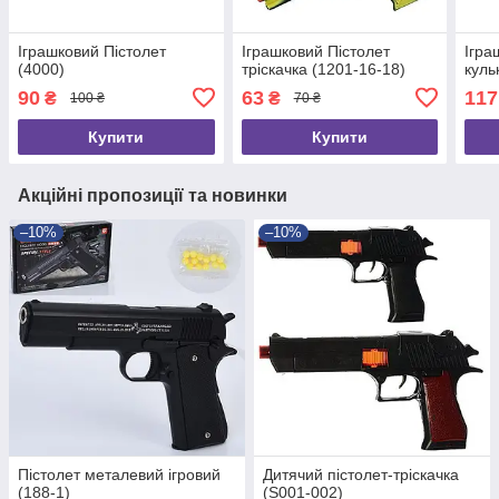
Іграшковий Пістолет
Іграшковий Пістолет
Ігра
(4000)
тріскачка (1201-16-18)
куль
90
63
117
₴
₴
100 ₴
70 ₴
Купити
Купити
Акційні пропозиції та новинки
–10%
–10%
Пістолет металевий ігровий
Дитячий пістолет-тріскачка
(188-1)
(S001-002)