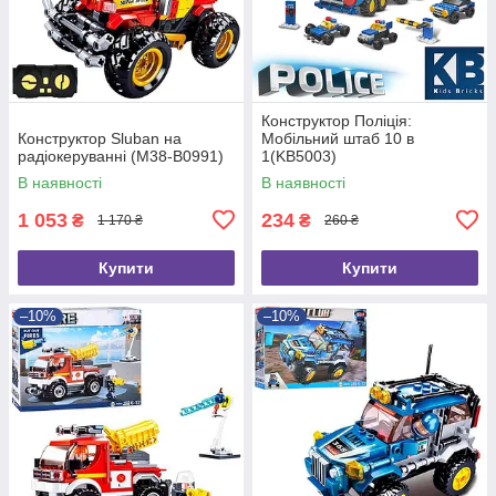
Конструктор Поліція:
Конструктор Sluban на
Мобільний штаб 10 в
радіокеруванні (M38-B0991)
1(KB5003)
В наявності
В наявності
1 053
234
₴
₴
1 170 ₴
260 ₴
Купити
Купити
–10%
–10%