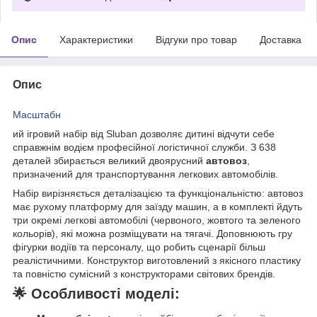
Опис
Характеристики
Відгуки про товар
Доставка
Опис
Масштабн
ий ігровий набір від Sluban дозволяє дитині відчути себе
справжнім водієм професійної логістичної служби. З 638
деталей збирається великий двоярусний
автовоз
,
призначений для транспортування легкових автомобілів.
Набір вирізняється деталізацією та функціональністю: автовоз
має рухому платформу для заїзду машин, а в комплекті йдуть
три окремі легкові автомобілі (червоного, жовтого та зеленого
кольорів), які можна розміщувати на тягачі. Доповнюють гру
фігурки водіїв та персоналу, що робить сценарії більш
реалістичними. Конструктор виготовлений з якісного пластику
та повністю сумісний з конструкторами світових брендів.
🌟
Особливості моделі: