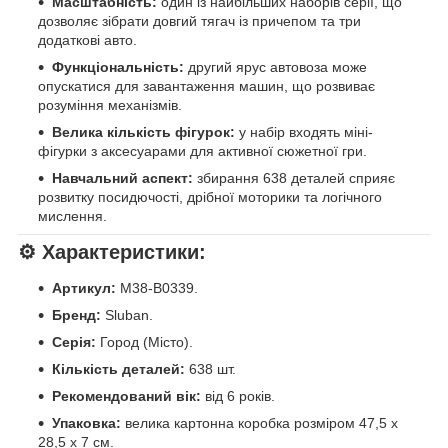
Масштабність:
один із найбільших наборів серії, що
дозволяє зібрати довгий тягач із причепом та три
додаткові авто.
Функціональність:
другий ярус автовоза може
опускатися для завантаження машин, що розвиває
розуміння механізмів.
Велика кількість фігурок:
у набір входять міні-
фігурки з аксесуарами для активної сюжетної гри.
Навчальний аспект:
збирання 638 деталей сприяє
розвитку посидючості, дрібної моторики та логічного
мислення.
⚙️
Характеристики:
Артикул:
M38-B0339.
Бренд:
Sluban.
Серія:
Город (Місто).
Кількість деталей:
638 шт.
Рекомендований вік:
від 6 років.
Упаковка:
велика картонна коробка розміром 47,5 х
28,5 х 7 см.