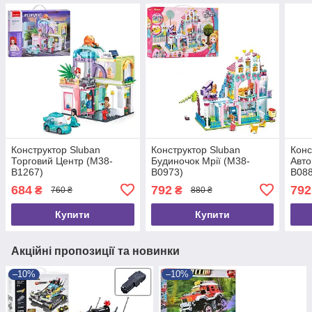
Конструктор Sluban
Конструктор Sluban
Конс
Торговий Центр (M38-
Будиночок Мрії (M38-
Авто
B1267)
B0973)
B088
684
792
792
₴
₴
760 ₴
880 ₴
Купити
Купити
Акційні пропозиції та новинки
–10%
–10%