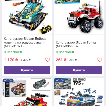
Конструктор Sluban Бойова
машина на радіокеруванні
Конструктор Sluban Гонка
(M38-B1021)
(M38-B0663B)
В наявності
В наявності
1 170
261
₴
₴
1 300 ₴
290 ₴
Купити
Купити
–10%
–10%