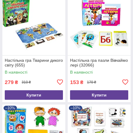
Настільна гра Тварини дикого
Настільна гра пазли Вівчаймо
світу (655)
лері (32066)
В наявності
В наявності
279
153
₴
₴
310 ₴
170 ₴
Купити
Купити
–10%
–10%