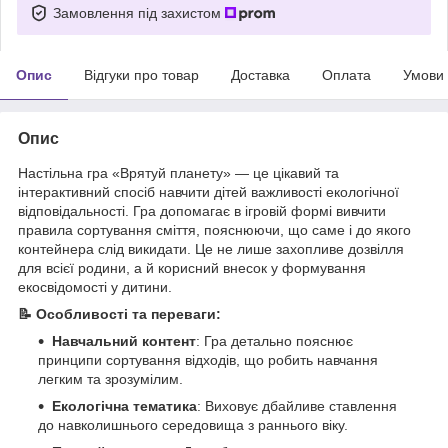
Замовлення під захистом
Опис
Відгуки про товар
Доставка
Оплата
Умови
Опис
Настільна гра «Врятуй планету» — це цікавий та
інтерактивний спосіб навчити дітей важливості екологічної
відповідальності. Гра допомагає в ігровій формі вивчити
правила сортування сміття, пояснюючи, що саме і до якого
контейнера слід викидати. Це не лише захопливе дозвілля
для всієї родини, а й корисний внесок у формування
екосвідомості у дитини.
📝 Особливості та переваги:
Навчальний контент
: Гра детально пояснює
принципи сортування відходів, що робить навчання
легким та зрозумілим.
Екологічна тематика
: Виховує дбайливе ставлення
до навколишнього середовища з раннього віку.