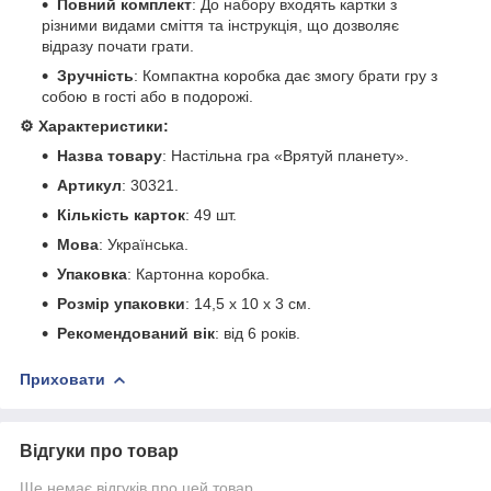
Повний комплект
: До набору входять картки з
різними видами сміття та інструкція, що дозволяє
відразу почати грати.
Зручність
: Компактна коробка дає змогу брати гру з
собою в гості або в подорожі.
⚙️ Характеристики:
Назва товару
: Настільна гра «Врятуй планету».
Артикул
: 30321.
Кількість карток
: 49 шт.
Мова
: Українська.
Упаковка
: Картонна коробка.
Розмір упаковки
: 14,5 х 10 х 3 см.
Рекомендований вік
: від 6 років.
Приховати
Відгуки про товар
Ще немає відгуків про цей товар