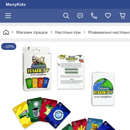
MerryKids
Магазин іграшок
Настільні ігри
Розважальні настільні 
–10%