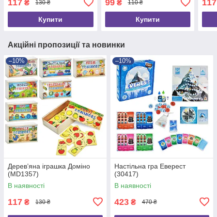
117
99
117
₴
₴
130 ₴
110 ₴
Купити
Купити
Акційні пропозиції та новинки
–10%
–10%
Дерев’яна іграшка Доміно
Настільна гра Еверест
(MD1357)
(30417)
В наявності
В наявності
117
423
₴
₴
130 ₴
470 ₴