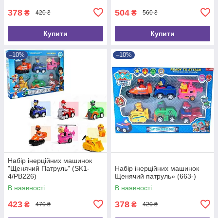
378
504
₴
₴
420 ₴
560 ₴
Купити
Купити
–10%
–10%
Набір інерційних машинок
"Щенячий Патруль" (SK1-
Набір інерційних машинок
4/PB226)
Щенячий патруль» (663-)
В наявності
В наявності
423
378
₴
₴
470 ₴
420 ₴