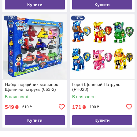
Купити
Купити
–10%
–10%
Набір інерційних машинок
Герої Щенячий Патруль
Щенячий патруль (663-2)
(PH028)
В наявності
В наявності
549
171
₴
₴
610 ₴
190 ₴
Купити
Купити