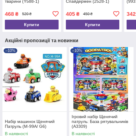
тварини (Y588-1)
Спайдермен (2528-1)
(993
468
405
342
₴
₴
520 ₴
450 ₴
Купити
Купити
Акційні пропозиції та новинки
–10%
–10%
Ігровий набір Щенячий
Набір машинок Щенячий
патруль: База рятувальників
Патруль (M-99A/ G6)
(A3309)
В наявності
В наявності