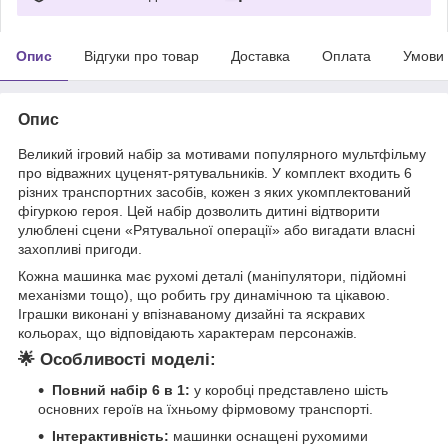
Опис
Відгуки про товар
Доставка
Оплата
Умови
Опис
Великий ігровий набір за мотивами популярного мультфільму
про відважних цуценят-рятувальників. У комплект входить 6
різних транспортних засобів, кожен з яких укомплектований
фігуркою героя. Цей набір дозволить дитині відтворити
улюблені сцени «Рятувальної операції» або вигадати власні
захопливі пригоди.
Кожна машинка має рухомі деталі (маніпулятори, підйомні
механізми тощо), що робить гру динамічною та цікавою.
Іграшки виконані у впізнаваному дизайні та яскравих
кольорах, що відповідають характерам персонажів.
🌟
Особливості моделі:
Повний набір 6 в 1:
у коробці представлено шість
основних героїв на їхньому фірмовому транспорті.
Інтерактивність:
машинки оснащені рухомими