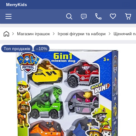
MerryKids
Магазин іграшок
Ігрові фігурки та набори
Щенячий п
Топ продажів
–10%