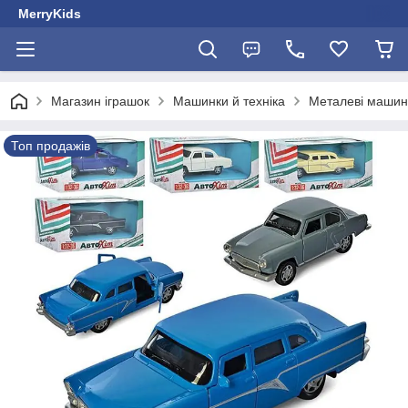
MerryKids
Магазин іграшок
Машинки й техніка
Металеві машин
Топ продажів