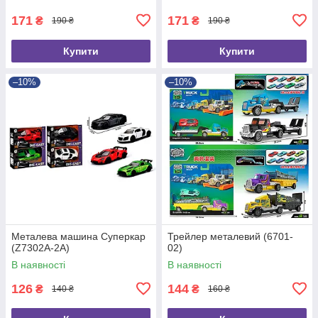
171
171
₴
₴
190 ₴
190 ₴
Купити
Купити
–10%
–10%
Металева машина Суперкар
Трейлер металевий (6701-
(Z7302A-2A)
02)
В наявності
В наявності
126
144
₴
₴
140 ₴
160 ₴