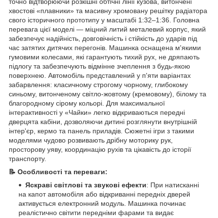
точно відтворюючи розкішні обтічні лінії кузова, витончені
хвостові «плавники» та масивну хромовану решітку радіатора
свого історичного прототипу у масштабі 1:32–1:36. Головна
перевага цієї моделі — міцний литий металевий корпус, який
забезпечує надійність, довговічність і стійкість до ударів під
час затятих дитячих перегонів. Машинка оснащена м'якими
гумовими колесами, які гарантують тихий рух, не дряпають
підлогу та забезпечують відмінне зчеплення з будь-якою
поверхнею. Автомобіль представлений у п'яти варіантах
забарвлення: класичному строгому чорному, глибокому
синьому, витонченому світло-жовтому (кремовому), білому та
благородному сірому кольорі. Для максимальної
інтерактивності у «Чайки» легко відкриваються передні
дверцята кабіни, дозволяючи дитині розглянути внутрішній
інтер'єр, кермо та панель приладів. Сюжетні ігри з такими
моделями чудово розвивають дрібну моторику рук,
просторову уяву, координацію рухів та цікавість до історії
транспорту.
📝 Особливості та переваги:
Яскраві світлові та звукові ефекти
: При натисканні
на капот автомобіля або відкриванні передніх дверей
активується електронний модуль. Машинка починає
реалістично світити передніми фарами та видає