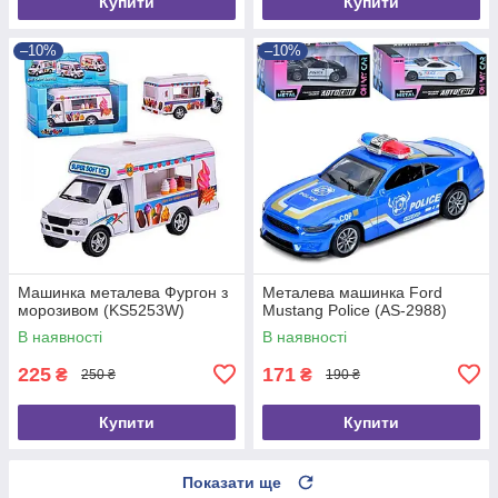
Купити
Купити
–10%
–10%
Машинка металева Фургон з
Металева машинка Ford
морозивом (KS5253W)
Mustang Police (AS-2988)
В наявності
В наявності
225
171
₴
₴
250 ₴
190 ₴
Купити
Купити
Показати ще