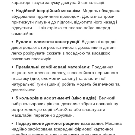
характерні звуки запуску двигуна й сигналізації.
Надійний інерційний механізм
: Модель обладнана
вбудованим пружинним приводом. Достатньо трохи
притиснути лімузин до підлоги, відкотити його назад і
відпустити — і він стрімко та плавно поїде вперед
самостійно.
Рухливі елементи конструкції
: Відкривні передні
двері додають грі реалістичності, дозволяючи дитині
легко розігрувати сюжети з посадкою та висадкою
важливих пасажирів.
Преміальні комбіновані матеріали
: Поєднання
міцного металевого сплаву, зносостійкого первинного
пластику (дно, елементи салону) та еластичної
натуральної гуми (шини) робить модель безпечною та
довговічною.
5 кольорів в асортименті (мікс видів)
: Великий
вибір кольорових рішень дозволяє зібрати повноцінну
ретро-колекцію серії «АвтоХіт» або влаштувати
масштабні перегони з друзями.
Подарункове демонстраційне паковання
: Машина
надійно зафіксована всередині фірмової картонної
коробки відкритого типу з великим оглядовим вікном,