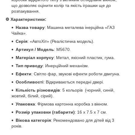
що дозволяє оцінити колір та якість іграшки ще до
розпакування.
⚙️ Характеристики:
Назва товару
: Машина металева інерційна «ГАЗ
Чайка».
Серія
: «АвтоХіт» (Реалістична модель).
Артикул / Модель
: M5670.
Матеріал корпусу
: Метал, якісний пластик, гума.
Тип приводу
: Инерційний механізм.
Ефекти
: Світло фар, звукові ефекти роботи двигуна.
Особливості
: Відкриваються передні двері.
Кількість різновидів
: 5 кольорів (чорний, синій,
жовтий, білий, сірий).
Упаковка
: Фірмова картонна коробка з вікном.
Розмір упаковки (габарити)
: 16 х 7.5 х 7 см.
Вікова категорія
: Рекомендовано для дітей від 3
років.