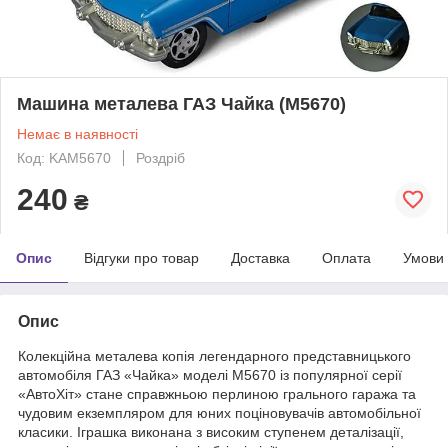
Машина металева ГАЗ Чайка (M5670)
Немає в наявності
Код: KAM5670
Роздріб
240
₴
Опис
Відгуки про товар
Доставка
Оплата
Умови
Опис
Колекційна металева копія легендарного представницького
автомобіля ГАЗ «Чайка» моделі M5670 із популярної серії
«АвтоХіт» стане справжньою перлиною грального гаража та
чудовим екземпляром для юних поціновувачів автомобільної
класики. Іграшка виконана з високим ступенем деталізації,