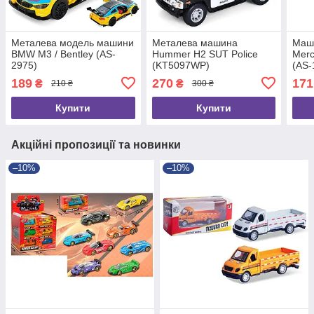
Металева модель машини
Металева машина
Маш
BMW M3 / Bentley (AS-
Hummer H2 SUT Police
Merc
2975)
(KT5097WP)
(AS-
189
270
171
₴
₴
210 ₴
300 ₴
Купити
Купити
Акційні пропозиції та новинки
–10%
–10%