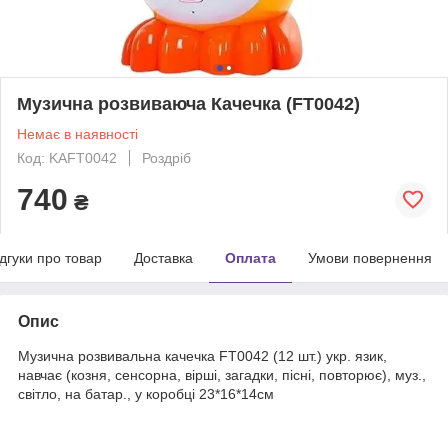
Музична розвиваюча Качечка (FT0042)
Немає в наявності
Код: KAFT0042
Роздріб
740
₴
ідгуки про товар
Доставка
Оплата
Умови повернення
Опис
Музична розвивальна качечка FT0042 (12 шт.) укр. язик,
навчає (козня, сенсорна, вірші, загадки, пісні, повторює), муз.,
світло, на батар., у коробці 23*16*14см