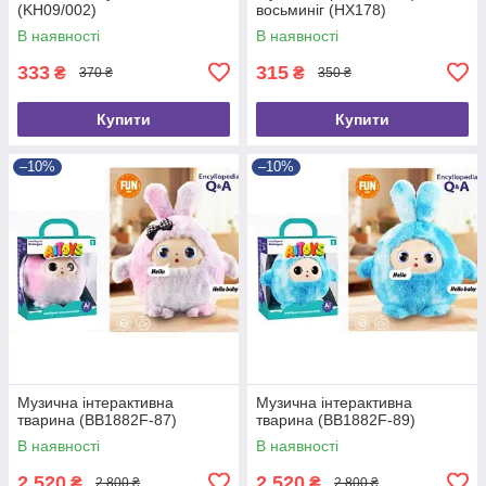
(KH09/002)
восьминіг (HX178)
В наявності
В наявності
333
315
₴
₴
370 ₴
350 ₴
Купити
Купити
–10%
–10%
Музична інтерактивна
Музична інтерактивна
тварина (BB1882F-87)
тварина (BB1882F-89)
В наявності
В наявності
2 520
2 520
₴
₴
2 800 ₴
2 800 ₴