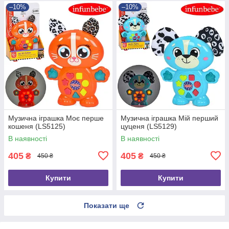
–10%
–10%
Музична іграшка Моє перше
Музична іграшка Мій перший
кошеня (LS5125)
цуценя (LS5129)
В наявності
В наявності
405
405
₴
₴
450 ₴
450 ₴
Купити
Купити
Показати ще