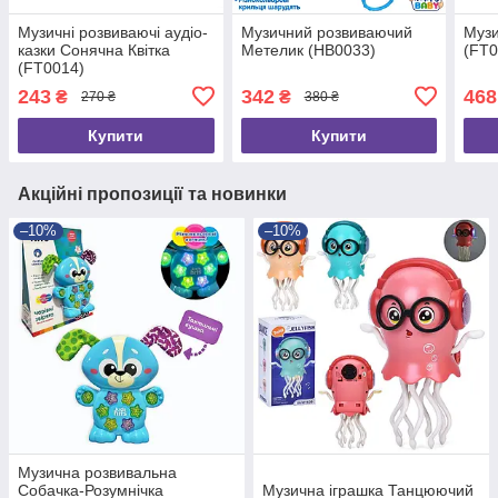
Музичні розвиваючі аудіо-
Музичний розвиваючий
Музи
казки Сонячна Квітка
Метелик (HB0033)
(FT0
(FT0014)
243
342
468
₴
₴
270 ₴
380 ₴
Купити
Купити
Акційні пропозиції та новинки
–10%
–10%
Музична розвивальна
Собачка-Розумнічка
Музична іграшка Танцюючий