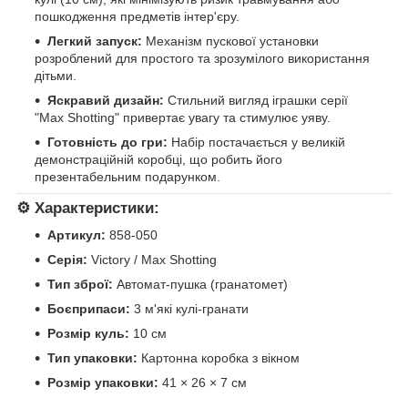
пошкодження предметів інтер'єру.
Легкий запуск:
Механізм пускової установки
розроблений для простого та зрозумілого використання
дітьми.
Яскравий дизайн:
Стильний вигляд іграшки серії
"Max Shotting" привертає увагу та стимулює уяву.
Готовність до гри:
Набір постачається у великій
демонстраційній коробці, що робить його
презентабельним подарунком.
⚙️
Характеристики:
Артикул:
858-050
Серія:
Victory / Max Shotting
Тип зброї:
Автомат-пушка (гранатомет)
Боєприпаси:
3 м'які кулі-гранати
Розмір куль:
10 см
Тип упаковки:
Картонна коробка з вікном
Розмір упаковки:
41 × 26 × 7 см