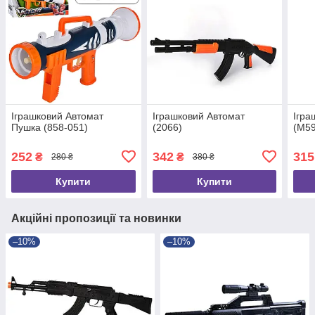
Іграшковий Автомат
Іграшковий Автомат
Ігра
Пушка (858-051)
(2066)
(M59
252
342
315
₴
₴
280 ₴
380 ₴
Купити
Купити
Акційні пропозиції та новинки
–10%
–10%