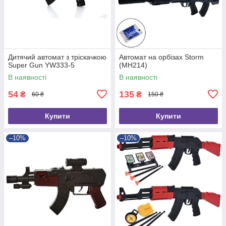
Дитячий автомат з тріскачкою
Автомат на орбізах Storm
Super Gun YW333-5
(MH214)
В наявності
В наявності
54
135
₴
₴
60 ₴
150 ₴
Купити
Купити
–10%
–10%