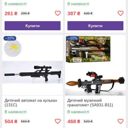
В наявності
В наявності
261
387
₴
₴
290 ₴
430 ₴
Купити
Купити
–10%
–10%
Дитячий автомат на кульках
Дитячий музичний
(131C)
гранатомет (SA931-B11)
В наявності
В наявності
504
468
₴
₴
560 ₴
520 ₴