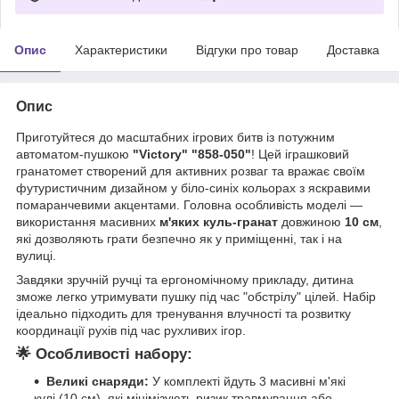
Опис
Характеристики
Відгуки про товар
Доставка
Опис
Приготуйтеся до масштабних ігрових битв із потужним
автоматом-пушкою
"Victory" "858-050"
! Цей іграшковий
гранатомет створений для активних розваг та вражає своїм
футуристичним дизайном у біло-синіх кольорах з яскравими
помаранчевими акцентами. Головна особливість моделі —
використання масивних
м'яких куль-гранат
довжиною
10 см
,
які дозволяють грати безпечно як у приміщенні, так і на
вулиці.
Завдяки зручній ручці та ергономічному прикладу, дитина
зможе легко утримувати пушку під час "обстрілу" цілей. Набір
ідеально підходить для тренування влучності та розвитку
координації рухів під час рухливих ігор.
🌟
Особливості набору:
Великі снаряди:
У комплекті йдуть 3 масивні м'які
кулі (10 см), які мінімізують ризик травмування або