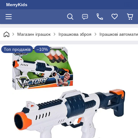
MerryKids
Магазин іграшок
Іграшкова зброя
Іграшкові автомати
Топ продажів
–10%