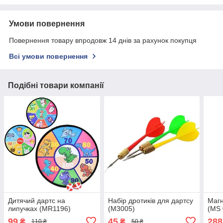
Умови повернення
Повернення товару впродовж 14 днів за рахунок покупця
Всі умови повернення
Подібні товари компанії
Дитячий дартс на
Набір дротиків для дартсу
Магн
липучках (MR1196)
(M3005)
(MS 
99
45
288
₴
₴
110 ₴
50 ₴