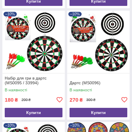
Купити
Купити
–10%
–10%
Набір для гри в дартс
(MS0095 / 33994)
Дартс (MS0096)
В наявності
В наявності
180
270
₴
₴
200 ₴
300 ₴
Купити
Купити
–10%
–10%