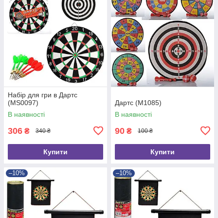
Набір для гри в Дартс
(MS0097)
Дартс (M1085)
В наявності
В наявності
306
90
₴
₴
340 ₴
100 ₴
Купити
Купити
–10%
–10%