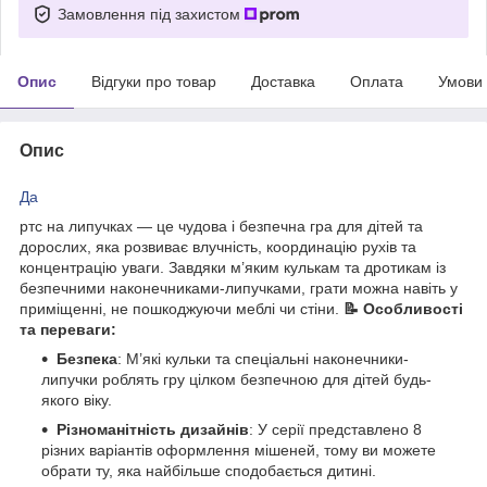
Замовлення під захистом
Опис
Відгуки про товар
Доставка
Оплата
Умови
Опис
Да
ртс на липучках — це чудова і безпечна гра для дітей та
дорослих, яка розвиває влучність, координацію рухів та
концентрацію уваги. Завдяки м’яким кулькам та дротикам із
безпечними наконечниками-липучками, грати можна навіть у
приміщенні, не пошкоджуючи меблі чи стіни.
📝 Особливості
та переваги:
Безпека
: М’які кульки та спеціальні наконечники-
липучки роблять гру цілком безпечною для дітей будь-
якого віку.
Різноманітність дизайнів
: У серії представлено 8
різних варіантів оформлення мішеней, тому ви можете
обрати ту, яка найбільше сподобається дитині.