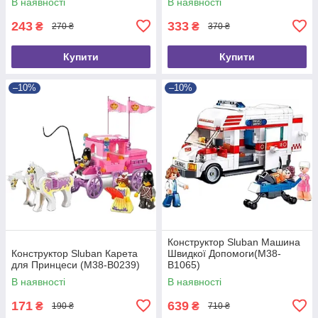
В наявності
В наявності
243
333
₴
₴
270 ₴
370 ₴
Купити
Купити
–10%
–10%
Конструктор Sluban Машина
Конструктор Sluban Карета
Швидкої Допомоги(M38-
для Принцеси (M38-B0239)
B1065)
В наявності
В наявності
171
639
₴
₴
190 ₴
710 ₴