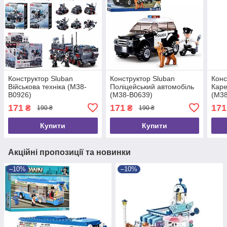
Конструктор Sluban
Конструктор Sluban
Конс
Військова техніка (M38-
Поліцейський автомобіль
Каре
B0926)
(M38-B0639)
(M38
171
171
171
₴
₴
190 ₴
190 ₴
Купити
Купити
Акційні пропозиції та новинки
–10%
–10%