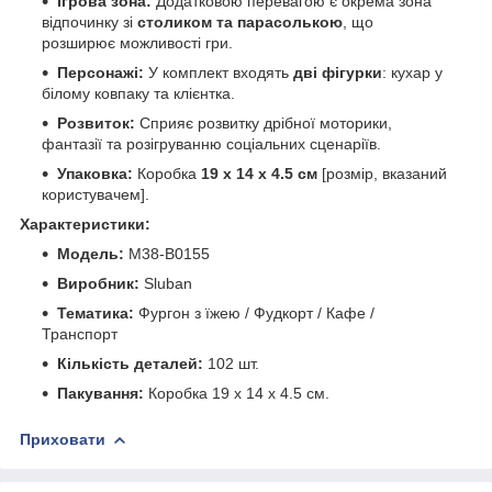
Ігрова зона:
Додатковою перевагою є окрема зона
відпочинку зі
столиком та парасолькою
, що
розширює можливості гри.
Персонажі:
У комплект входять
дві фігурки
: кухар у
білому ковпаку та клієнтка.
Розвиток:
Сприяє розвитку дрібної моторики,
фантазії та розігруванню соціальних сценаріїв.
Упаковка:
Коробка
19 х 14 х 4.5 см
[розмір, вказаний
користувачем].
Характеристики:
Модель:
M38-B0155
Виробник:
Sluban
Тематика:
Фургон з їжею / Фудкорт / Кафе /
Транспорт
Кількість деталей:
102 шт.
Пакування:
Коробка 19 x 14 x 4.5 см.
Приховати