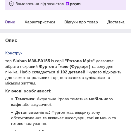
Замовлення під захистом
Опис
Характеристики
Відгуки про товар
Доставка
Опис
Конструк
тор
Sluban M38-B0155
із серії
"Розова Мрія"
дозволяє
зібрати яскравий
Фургон з Їжею (Фудкорт)
та зону для
пікніка. Набір складається зі
102 деталей
і чудово підходить
для сюжетно-рольових ігор, пов'язаних з кулінарією та
міським життям.
Ключові особливості:
Тематика:
Актуальна ігрова тематика
мобільного
кафе
або закусочної.
Деталізованість:
Фургон має відкриту зону
обслуговування та включає аксесуари, такі як меню та
готове частування.