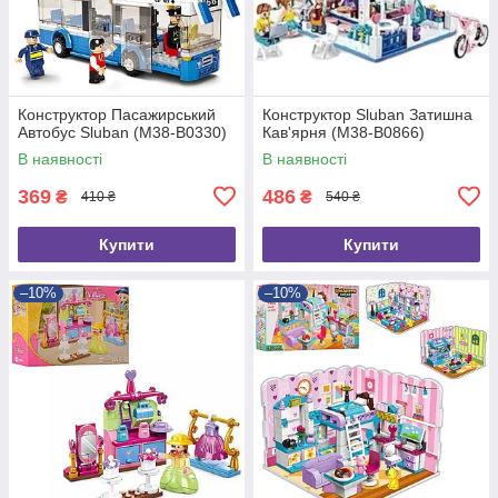
Конструктор Пасажирський
Конструктор Sluban Затишна
Автобус Sluban (M38-B0330)
Кав'ярня (M38-B0866)
В наявності
В наявності
369
486
₴
₴
410 ₴
540 ₴
Купити
Купити
–10%
–10%