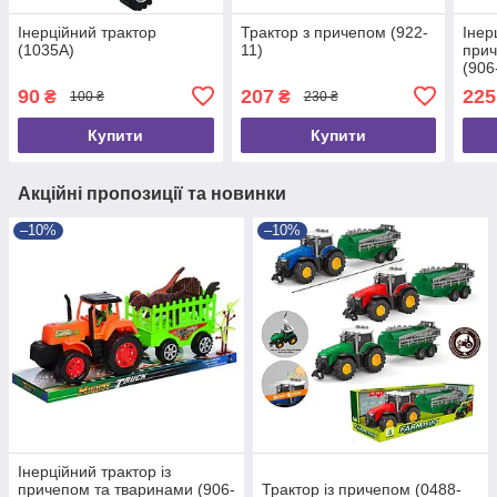
Інерційний трактор
Трактор з причепом (922-
Інер
(1035A)
11)
прич
(906
90
207
225
₴
₴
100 ₴
230 ₴
Купити
Купити
Акційні пропозиції та новинки
–10%
–10%
Інерційний трактор із
причепом та тваринами (906-
Трактор із причепом (0488-