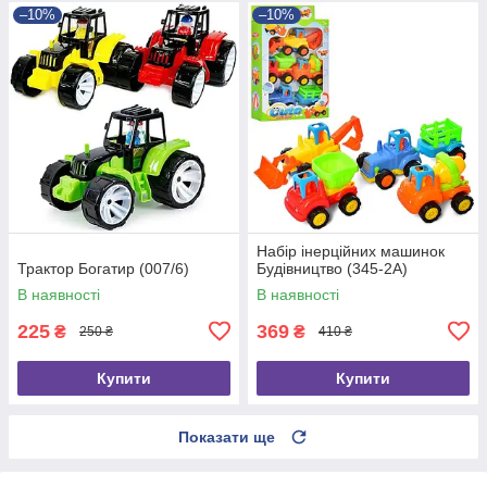
–10%
–10%
Набір інерційних машинок
Трактор Богатир (007/6)
Будівництво (345-2A)
В наявності
В наявності
225
369
₴
₴
250 ₴
410 ₴
Купити
Купити
Показати ще