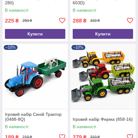
280)
603D)
В наявності
В наявності
225
288
₴
₴
250 ₴
320 ₴
Купити
Купити
–10%
–10%
Ігровий набір Синій Трактор
(0488-8Q)
Ігровий набір Ферма (858-16)
В наявності
В наявності
189
279
₴
₴
210 ₴
310 ₴