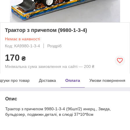
Трактор з причепом (9980-1-3-4)
Немає в наявності
Код: KA9980-1-3-4
Роздріб
170
₴
Мінімальна сума замовлення на сайті — 200 ₴
ідгуки про товар
Доставка
Оплата
Умови повернення
Опис
Трактор з причепом 9980-1-3-4 (96шт/2) инерц., 3вида,
бульдозер, подвижн.деталі, в слюді 37*10*8см