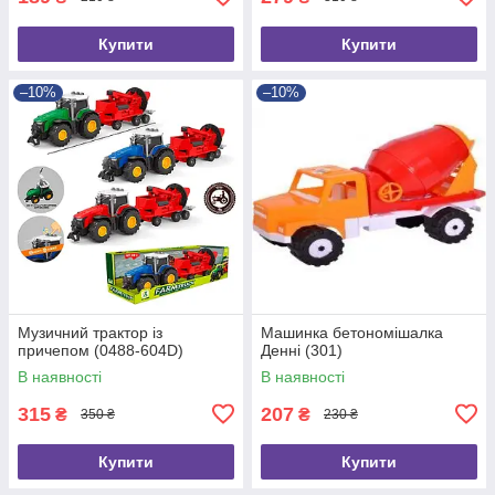
Купити
Купити
–10%
–10%
Музичний трактор із
Машинка бетономішалка
причепом (0488-604D)
Денні (301)
В наявності
В наявності
315
207
₴
₴
350 ₴
230 ₴
Купити
Купити