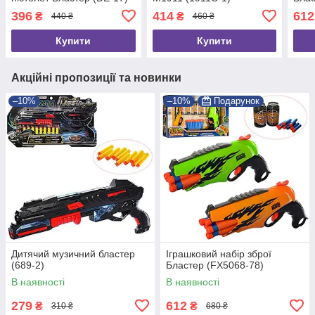
396
414
612
₴
₴
440 ₴
460 ₴
Купити
Купити
Акційні пропозиції та новинки
–10%
–10%
Подарунок
Дитячий музичний бластер
Іграшковий набір зброї
(689-2)
Бластер (FX5068-78)
В наявності
В наявності
279
612
₴
₴
310 ₴
680 ₴