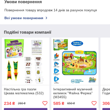
Умови повернення
Повернення товару впродовж 14 днів за рахунок покупця
Всі умови повернення
Подібні товари компанії
Настільна гра пазли
Інтерактивний музичний
Дере
Цікава математика (532)
килимок "Файна Ферма"
Годи
(M3455)
234
585
306
₴
₴
260 ₴
650 ₴