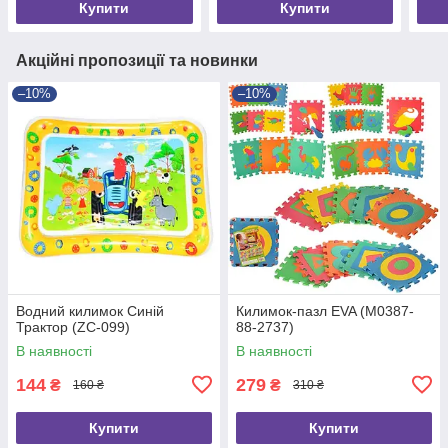
Купити
Купити
Акційні пропозиції та новинки
–10%
–10%
Водний килимок Синій
Килимок-пазл EVA (M0387-
Трактор (ZC-099)
88-2737)
В наявності
В наявності
144
279
₴
₴
160 ₴
310 ₴
Купити
Купити