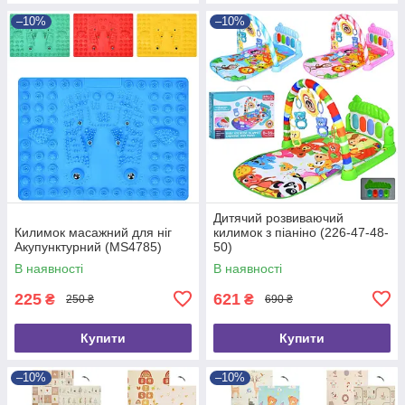
–10%
–10%
Дитячий розвиваючий
Килимок масажний для ніг
килимок з піаніно (226-47-48-
Акупунктурний (MS4785)
50)
В наявності
В наявності
225
621
₴
₴
250 ₴
690 ₴
Купити
Купити
–10%
–10%