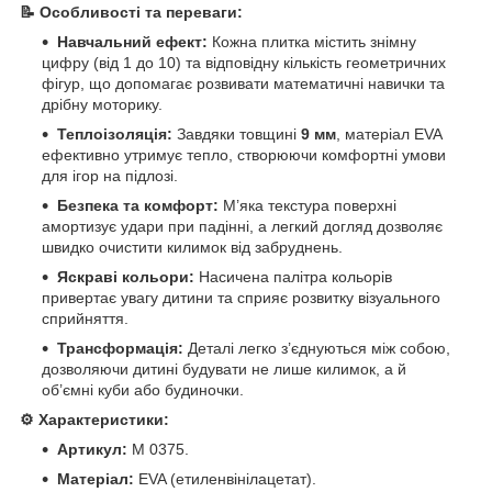
📝 Особливості та переваги:
Навчальний ефект:
Кожна плитка містить знімну
цифру (від 1 до 10) та відповідну кількість геометричних
фігур, що допомагає розвивати математичні навички та
дрібну моторику.
Теплоізоляція:
Завдяки товщині
9 мм
, матеріал EVA
ефективно утримує тепло, створюючи комфортні умови
для ігор на підлозі.
Безпека та комфорт:
М’яка текстура поверхні
амортизує удари при падінні, а легкий догляд дозволяє
швидко очистити килимок від забруднень.
Яскраві кольори:
Насичена палітра кольорів
привертає увагу дитини та сприяє розвитку візуального
сприйняття.
Трансформація:
Деталі легко з’єднуються між собою,
дозволяючи дитині будувати не лише килимок, а й
об’ємні куби або будиночки.
⚙️ Характеристики:
Артикул:
M 0375.
Матеріал:
EVA (етиленвінілацетат).