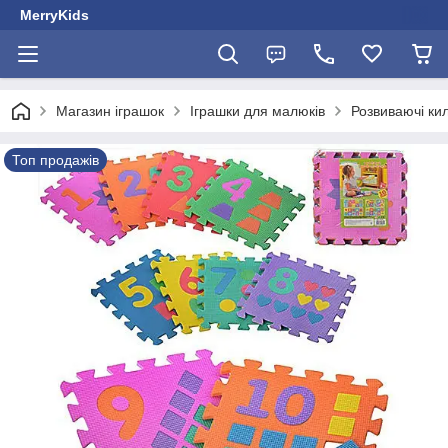
MerryKids
Магазин іграшок
Іграшки для малюків
Розвиваючі ки
Топ продажів