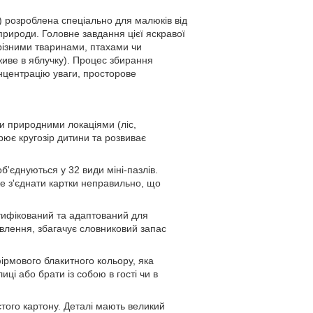
g) розроблена спеціально для малюків від
 природи. Головне завдання цієї яскравої
різними тваринами, птахами чи
живе в яблучку). Процес збирання
онцентрацію уваги, просторове
и природними локаціями (ліс,
ює кругозір дитини та розвиває
об'єднуються у 32 види міні-пазлів.
е з'єднати картки неправильно, що
ртифікований та адаптований для
овлення, збагачує словниковий запас
фірмового блакитного кольору, яка
і або брати із собою в гості чи в
стого картону. Деталі мають великий