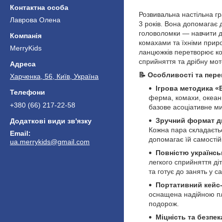
Розвивальна настільна гр
Лаврова Олена
3 років. Вона допомагає 
головоломки — навчити д
комахами та їхніми приро
MerryKids
ланцюжків перетворює кор
сприйняття та дрібну мот
📝 Особливості та пере
Харченка, 56, Київ, Україна
Ігрова методика «
ферма, комахи, океан
+380 (66) 217-22-58
базове асоціативне м
Зручний формат д
Кожна пара складаєтьс
допомагає їй самостій
ua.merrykids@gmail.com
Повністю українс
легкого сприйняття ді
та готує до занять у са
Портативний кейс
оснащена надійною пла
подорож.
Міцність та безпе