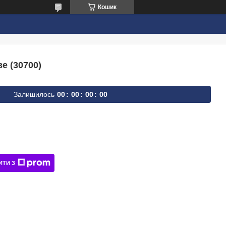
Кошик
е (30700)
Залишилось
0
0
0
0
0
0
0
0
ИТИ З