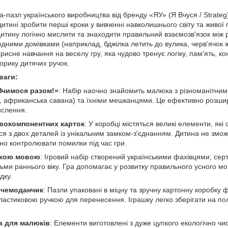
а-пазл українського виробництва від бренду «ЯУ» (Я Вчуся / Strate
дитині зробити перші кроки у вивченні навколишнього світу та живої
итину логічно мислити та знаходити правильний взаємозв'язок між 
дними домівками (наприклад, бджілка летить до вулика, черв'ячок 
исне навчання на веселу гру, яка чудово тренує логіку, пам'ять, к
орику дитячих ручок.
ваги:
Вчимося разом!»
: Набір наочно знайомить малюка з різноманітним
, африканська савана) та їхніми мешканцями. Це ефективно розшир
ислення.
вокомпонентних карток
: У коробці містяться великі елементи, які 
я з двох деталей із унікальним замком-з'єднанням. Дитина не змож
но контролювати помилки під час гри.
ькою мовою
: Ігровий набір створений українськими фахівцями, се
тьми раннього віку. Гра допомагає у розвитку правильного усного м
дку.
-чемоданчик
: Пазли упаковані в міцну та зручну картонну коробку 
стиковою ручкою для перенесення. Іграшку легко зберігати на полиц
ка для малюків
: Елементи виготовлені з дуже цупкого екологічно чи