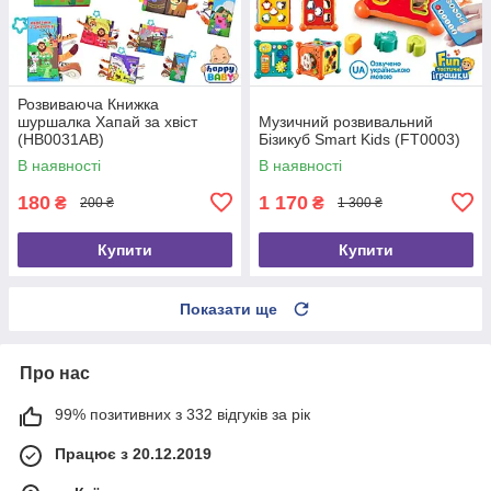
Розвиваюча Книжка
шуршалка Хапай за хвіст
Музичний розвивальний
(HB0031AB)
Бізикуб Smart Kids (FT0003)
В наявності
В наявності
180
1 170
₴
₴
200 ₴
1 300 ₴
Купити
Купити
Показати ще
Про нас
99% позитивних з 332 відгуків за рік
Працює з 20.12.2019