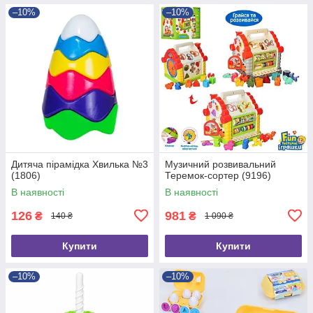
–10%
–10%
Дитяча пірамідка Хвилька №3
Музичний розвивальний
(1806)
Теремок-сортер (9196)
В наявності
В наявності
126
981
₴
₴
140 ₴
1 090 ₴
Купити
Купити
–10%
–10%