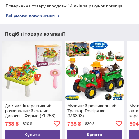
Повернення товару впродовж 14 днів за рахунок покупця
Всі умови повернення
Подібні товари компанії
Дитячий інтерактивний
Музичний розвивальний
Музи
розвивальний столик
Трактор Гозвірятка
авто
Дивосвіт: Ферма (YL256)
(M6303)
кора
738
738
504
₴
₴
820 ₴
820 ₴
Купити
Купити