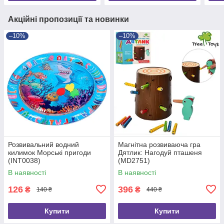
Акційні пропозиції та новинки
–10%
–10%
Розвивальний водний
Магнітна розвиваюча гра
килимок Морські пригоди
Дятлик: Нагодуй пташеня
(INT0038)
(MD2751)
В наявності
В наявності
126
396
₴
₴
140 ₴
440 ₴
Купити
Купити