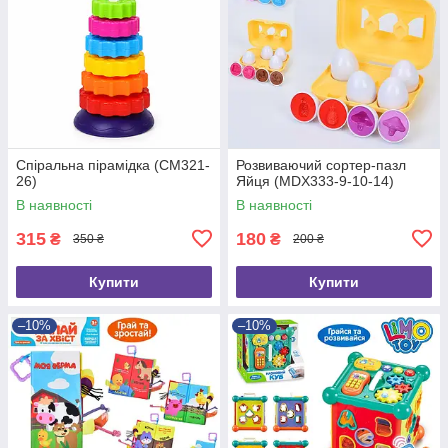
Спіральна пірамідка (CM321-
Розвиваючий сортер-пазл
26)
Яйця (MDX333-9-10-14)
В наявності
В наявності
315
180
₴
₴
350 ₴
200 ₴
Купити
Купити
–10%
–10%