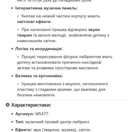
Інтерактивна музична панель:
Кнопки на нижній частині корпусу мають
світлові ефекти
.
При натисканні іграшка відтворює
звуки
тварин
та веселі мелодії, знайомлячи дитину з
навколишнім світом.
Логіка та координація:
Процес пересування фігурок лабіринтом вчить
дитину встановлювати причинно-наслідкові
зв'язки та розвиває просторове мислення.
Безпека та ергономіка:
Іграшка виготовлена з міцного, нетоксичного
пластику з гладкими краями, що важливо для
безпеки немовляти.
⚙️
Характеристики:
Артикул:
M5477.
Тип:
музичний ігровий центр-лабіринт.
Ефекти:
звук (тварини, музика), світло.