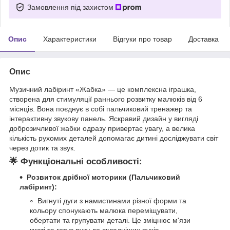
Замовлення під захистом
Опис
Характеристики
Відгуки про товар
Доставка
Опис
Музичний лабіринт «Жабка» — це комплексна іграшка,
створена для стимуляції раннього розвитку малюків від 6
місяців. Вона поєднує в собі пальчиковий тренажер та
інтерактивну звукову панель. Яскравий дизайн у вигляді
доброзичливої жабки одразу привертає увагу, а велика
кількість рухомих деталей допомагає дитині досліджувати світ
через дотик та звук.
🌟
Функціональні особливості:
Розвиток дрібної моторики (Пальчиковий
лабіринт):
Вигнуті дуги з намистинами різної форми та
кольору спонукають малюка переміщувати,
обертати та групувати деталі. Це зміцнює м'язи
кисті та готує руку до складніших рухів.