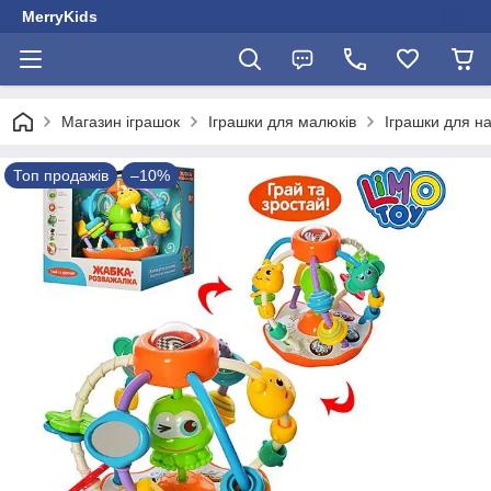
MerryKids
Магазин іграшок
Іграшки для малюків
Іграшки для 
Топ продажів
–10%