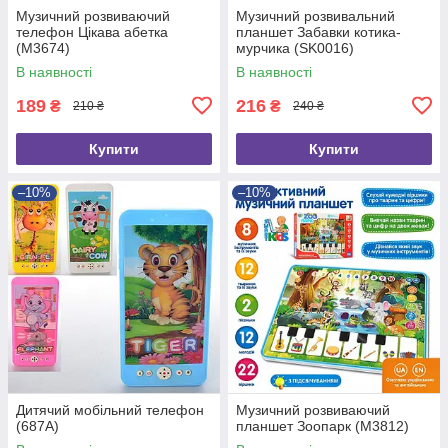
Музичний розвиваючий
Музичний розвивальний
телефон Цікава абетка
планшет Забавки котика-
(M3674)
мурчика (SK0016)
В наявності
В наявності
189
216
₴
₴
210 ₴
240 ₴
Купити
Купити
–10%
–10%
Дитячий мобільний телефон
Музичний розвиваючий
(687A)
планшет Зоопарк (M3812)