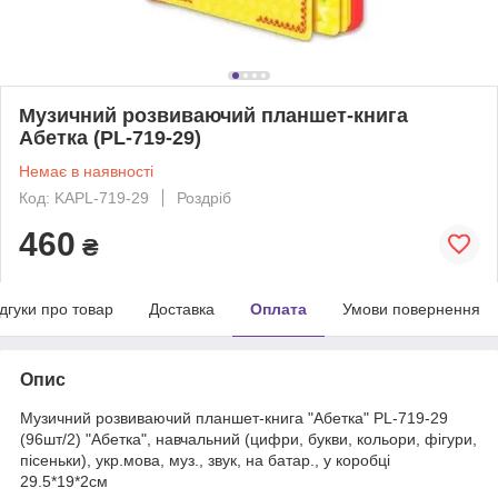
Музичний розвиваючий планшет-книга
Абетка (PL-719-29)
Немає в наявності
Код: KAPL-719-29
Роздріб
460
₴
ідгуки про товар
Доставка
Оплата
Умови повернення
Опис
Музичний розвиваючий планшет-книга "Абетка" PL-719-29
(96шт/2) "Абетка", навчальний (цифри, букви, кольори, фігури,
пісеньки), укр.мова, муз., звук, на батар., у коробці
29.5*19*2см