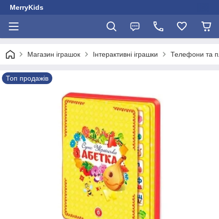
MerryKids
Магазин іграшок
Інтерактивні іграшки
Телефони та 
Топ продажів