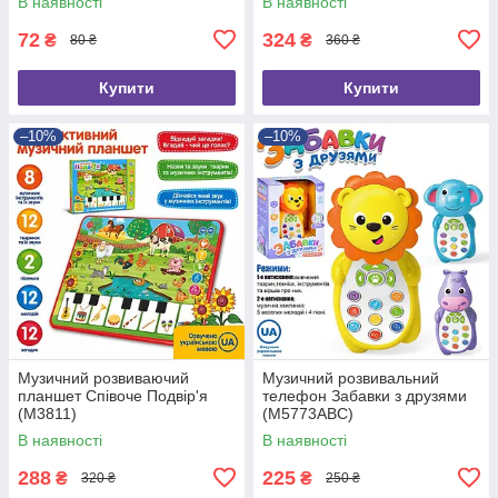
В наявності
В наявності
72
324
₴
₴
80 ₴
360 ₴
Купити
Купити
–10%
–10%
Музичний розвиваючий
Музичний розвивальний
планшет Співоче Подвір'я
телефон Забавки з друзями
(M3811)
(M5773ABC)
В наявності
В наявності
288
225
₴
₴
320 ₴
250 ₴