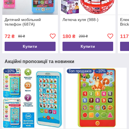
Дитячий мобільний
Летюча куля (988-)
Елек
телефон (687A)
Bric
72
180
117
₴
₴
80 ₴
200 ₴
Купити
Купити
Акційні пропозиції та новинки
–10%
Топ продажів
–10%