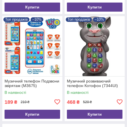
Купити
Купити
Топ продажів
–10%
Топ продажів
–10%
Музичний телефон Подзвони
Музичний розвиваючий
звірятам (M3675)
телефон Котофон (7344UI)
В наявності
В наявності
189
468
₴
₴
210 ₴
520 ₴
Купити
Купити