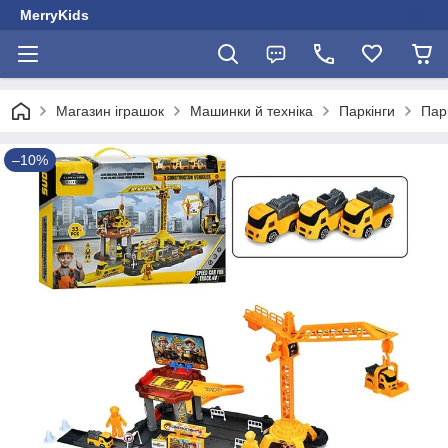
MerryKids
Магазин іграшок
Машинки й техніка
Паркінги
Пар
–10%