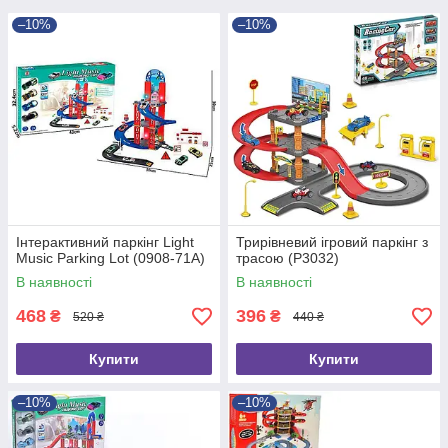
–10%
–10%
Інтерактивний паркінг Light
Трирівневий ігровий паркінг з
Music Parking Lot (0908-71A)
трасою (P3032)
В наявності
В наявності
468
396
₴
₴
520 ₴
440 ₴
Купити
Купити
–10%
–10%