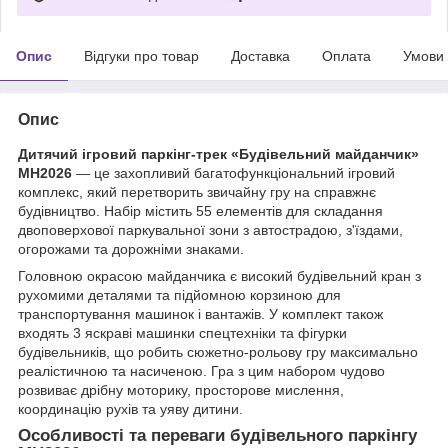
Опис
Відгуки про товар
Доставка
Оплата
Умови
Опис
Дитячий ігровий паркінг-трек «Будівельний майданчик»
MH2026
— це захопливий багатофункціональний ігровий
комплекс, який перетворить звичайну гру на справжнє
будівництво. Набір містить 55 елементів для складання
двоповерхової паркувальної зони з автострадою, з'їздами,
огорожами та дорожніми знаками.
Головною окрасою майданчика є високий будівельний кран з
рухомими деталями та підйомною корзиною для
транспортування машинок і вантажів. У комплект також
входять 3 яскраві машинки спецтехніки та фігурки
будівельників, що робить сюжетно-рольову гру максимально
реалістичною та насиченою. Гра з цим набором чудово
розвиває дрібну моторику, просторове мислення,
координацію рухів та уяву дитини.
Особливості та переваги будівельного паркінгу