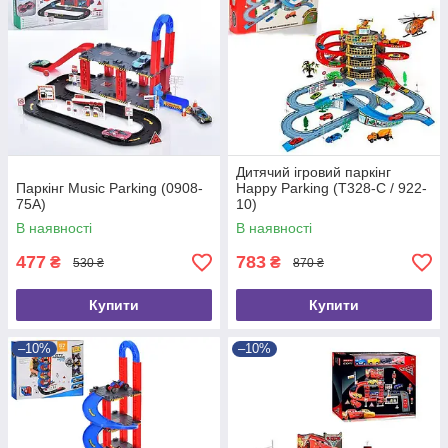
Дитячий ігровий паркінг
Паркінг Music Parking (0908-
Happy Parking (T328-C / 922-
75A)
10)
В наявності
В наявності
477
783
₴
₴
530 ₴
870 ₴
Купити
Купити
–10%
–10%