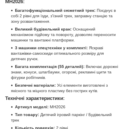
MH2026:
Багатофункціональний сюжетний трек:
Поєднує в
собі 2 рівні для їзди, з'їзний трек, заправну станцію та
зону розвантаження.
Великий будівельний кран:
Оснащений
механізмом підйому та повороту, дозволяє переносити
машинки та вантажні платформи.
3 машинки спецтехніки у комплекті:
Яскраві
вантажівки-самоскиди оптимального розміру для
дитячих ручок.
Багата комплектація (55 деталей):
Включає дорожні
знаки, конуси, шлагбауми, огорожі, рекламні щити та
фігурки робітників.
Безпечні матеріали:
Усі елементи виготовлені з
якісного та міцного пластику без гострих кутів.
Технічні характеристики:
Артикул моделі:
MH2026
Тип товару:
Дитячий ігровий паркінг / Будівельний
трек
Кількість поверхів:
2 рівні