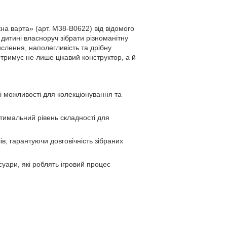
жна варта» (арт. M38-B0622) від відомого
дитині власноруч зібрати різноманітну
ислення, наполегливість та дрібну
тримує не лише цікавий конструктор, а й
кі можливості для колекціонування та
птимальний рівень складності для
в, гарантуючи довговічність зібраних
суари, які роблять ігровий процес