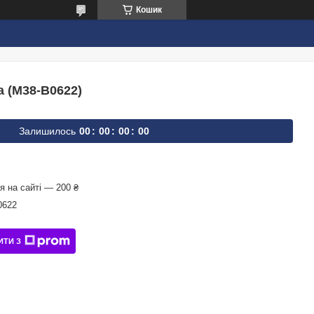
Кошик
 (M38-B0622)
Залишилось
0
0
0
0
0
0
0
0
 на сайті — 200 ₴
0622
ИТИ З